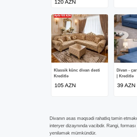
120 AZN
Klassik künc divan dəsti
Divan - ça
Kreditlə
| Kreditlə
105 AZN
39 AZN
Divanın əsas məqsədi rahatlıq təmin etməkd
interyer dizaynında vacibdir. Rəngi, formas
yeniləmək mümkündür.