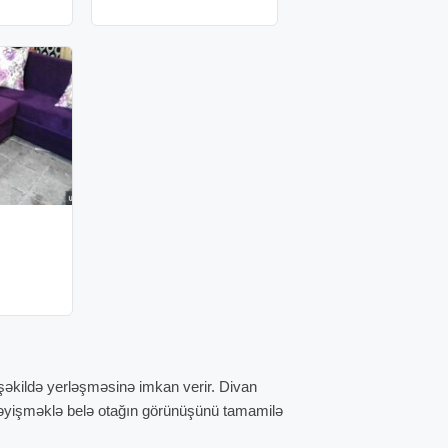
şəkildə yerləşməsinə imkan verir. Divan
 dəyişməklə belə otağın görünüşünü tamamilə