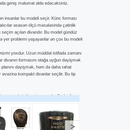
nda geniş məlumat əldə edəcəksiniz.
ən insanlar bu modeli seçir. Künc forması
alıcılar əsasən ölçü məsələsində çətinlik
ı seçim açılan divandır. Bu model gündüz
ndə yer problemi yaşayanlar ən çox bu modeli
xanizmi yoxdur. Uzun müddət istifadə zamanı
cılar divanın formasını otağa uyğun dəyişmək
ğın planını dəyişmək, həm də daha rahat
 əvəzinə kompakt divanlar seçilir. Bu tip
qiymətə rahat divan tapmaqdır. Sadə divan
0 - 800 AZN civarında olur. Künc divan və
lanan, xüsusi dizaynlı modellər isə 1500 -