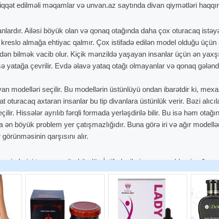
qqət edilməli məqamlar və unvan.az saytında divan qiymətləri haqqı
nlardır. Ailəsi böyük olan və qonaq otağında daha çox oturacaq istəy
 kreslo almağa ehtiyac qalmır. Çox istifadə edilən model olduğu üçün 
dən bilmək vacib olur. Kiçik mənzildə yaşayan insanlar üçün ən yaxş
 isə yatağa çevrilir. Evdə əlavə yataq otağı olmayanlar və qonaq gələ
van modelləri seçilir. Bu modellərin üstünlüyü ondan ibarətdir ki, me
at oturacaq axtaran insanlar bu tip divanlara üstünlük verir. Bəzi alı
lir. Hissələr ayrılıb fərqli formada yerləşdirilə bilir. Bu isə həm ota
da ən böyük problem yer çatışmazlığıdır. Buna görə iri və ağır modellər
 görünməsinin qarşısını alır.
 seçimlərini tapmaq mümkündür. İstifadəçilərin əsas problemi uyğun 
 aralığından başlayır. Açılan və bazalı divan modelləri isə adətən 40
 800 - 1500 AZN aralığında dəyişir. Daha keyfiyyətli materialdan hazır
ilə bilər.
mlar