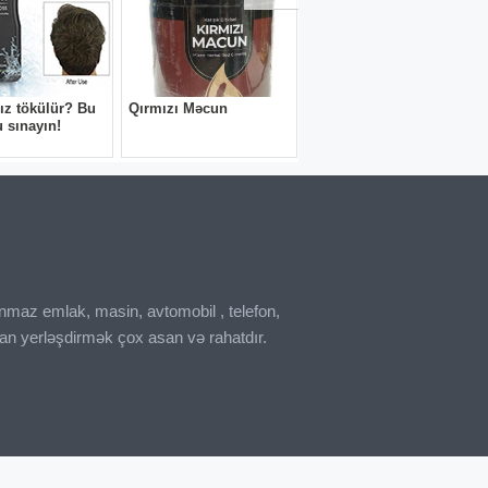
sıx göstərir. Çox kiçik divan isə geniş
zdən əvvəl otaqda nə qədər yer ayrılacağını
r. Möhkəm karkaslı və keyfiyyətli süngərlə
, çox tünd rənglər isə bəzən otağı ağır
ra üstünlük verir. Bu seçim həm praktik,
inmaz emlak, masin, avtomobil , telefon,
an yerləşdirmək çox asan və rahatdır.