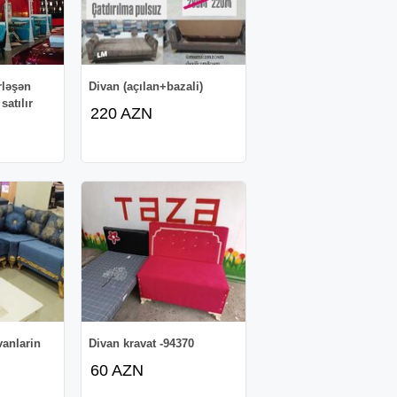
rləşən
Divan (açılan+bazali)
satılır
220 AZN
vanlarin
Divan kravat -94370
60 AZN