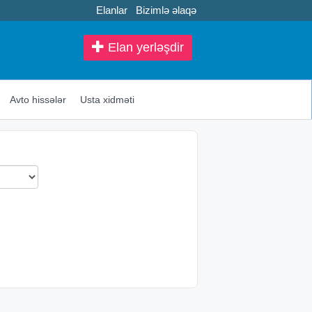
Elanlar
Bizimlə əlaqə
Elan yerləşdir
Avto hissələr
Usta xidməti