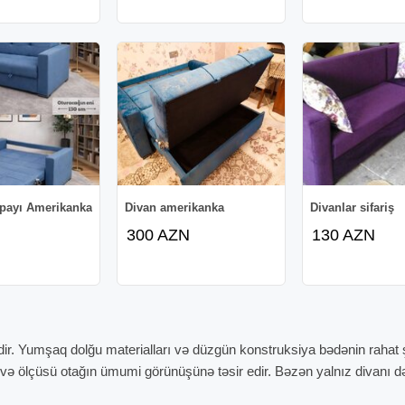
rpayı Amerikanka
Divan amerikanka
Divanlar sifariş
300 AZN
130 AZN
ir. Yumşaq dolğu materialları və düzgün konstruksiya bədənin rahat 
ı və ölçüsü otağın ümumi görünüşünə təsir edir. Bəzən yalnız divanı