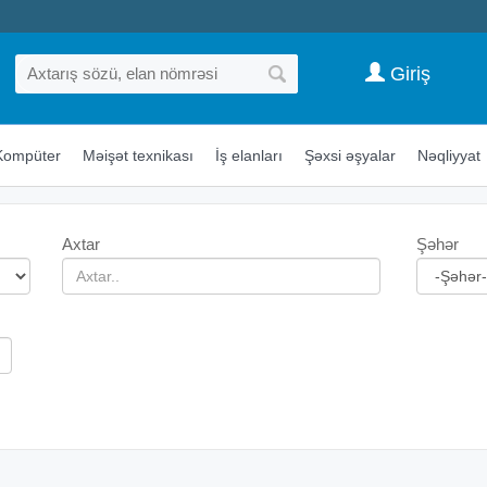
Giriş
Kompüter
Məişət texnikası
İş elanları
Şəxsi əşyalar
Nəqliyyat
Axtar
Şəhər