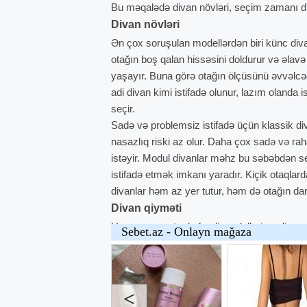
Bu məqalədə divan növləri, seçim zamanı di
Divan növləri
Ən çox soruşulan modellərdən biri künc diva
otağın boş qalan hissəsini doldurur və əlavə
yaşayır. Buna görə otağın ölçüsünü əvvəlcə
adi divan kimi istifadə olunur, lazım olanda
seçir.
Sadə və problemsiz istifadə üçün klassik di
nasazlıq riski az olur. Daha çox sadə və rah
istəyir. Modul divanlar məhz bu səbəbdən seçi
istifadə etmək imkanı yaradır. Kiçik otaqlar
divanlar həm az yer tutur, həm də otağın dar
Divan qiyməti
Unvan.az saytında fərqli modelləri və divan
modellərinin qiyməti təxminən 200 - 400 AZN
böyük ölçülü modellərin qiyməti isə çox vaxt
2500 AZN və ya daha yüksək qiymətə təklif ed
Divan seçərkən nəzərə alınmalı məqa