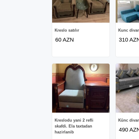
Kreslo satılır
Kunc diva
60 AZN
310 AZ
Kreslodu yani 2 refli
Künc diva
skafdi. Ela taxtadan
490 AZ
hazirlanib