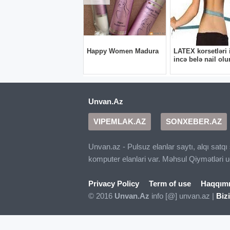
Divan seçərkən ilk diqqət edilən məsələ ölç
otaqda həm vizual olaraq zəif görünür, həm 
müəyyənləşdirmək vacibdir. Divanın uzun mü
hazırlanan divanlar daha gec deformasiya ol
Divan otaqda ən çox diqqət çəkən mebel olduğ
göstərə bilər. Buna görə istifadəçilər adətə
həm də uzun müddət istifadə üçün daha raha
Unvan.Az
VIPEMLAK.AZ
SONXEBER.AZ
Unvan.az - Pulsuz elanlar saytı, alqı satq
komputer elanlari var. Məhsul Qiymətləri 
Privacy Policy
Term of use
Haqqım
© 2016
Unvan.Az
info [@] unvan.az |
Biz