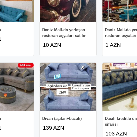
n
Dəniz Mall-da yerləşən
Dəniz Mall-da ye
restoran əşyaları satılır
restoran əşyaları 
N
10 AZN
1 AZN
n
Divan (açılan+bazali)
Daxili kreditle di
sifarisi
N
139 AZN
103 AZN