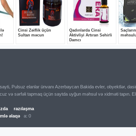
üdür. Otağın ölçüsü nəzərə alınmadan alınan böyük divan otağı dar və 
də istifadə zamanı kifayət qədər rahat olmur. Buna görə divan seçmə
ddət istifadə olunması əsasən karkas və dolğu materialından asılıdı
ur və oturacaq hissəsi tez çökmür.
u üçün rəng seçimi də vacibdir. Çox açıq rəngli divanlar tez çirklənə
n otaqdakı digər mebellərə və divar rənginə uyğun neytral tonlu divanla
t olur.
ı sayti, Pulsuz elanlar ünvanı Azerbaycan Bakida evler, obyektlər, das
ucuz və sərfəli tapmaq üçün saytda uyğun məhsul və xidməti tapın. El
ızda
razılaşma
imlə əlaqə
a: 0