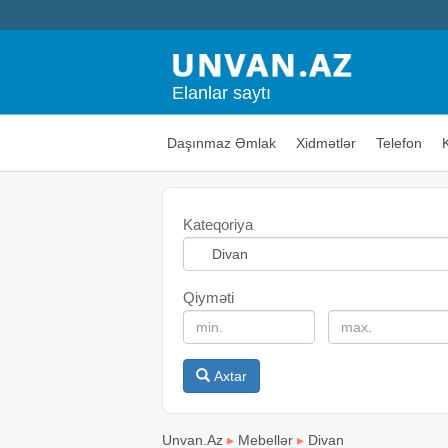
Elanlar saytı
Daşınmaz Əmlak
Xidmətlər
Telefon
Kateqoriya
Qiyməti
Axtar
Unvan.Az
▸
Mebellər
▸
Divan