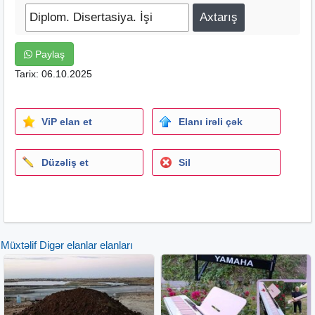
Paylaş
Tarix: 06.10.2025
ViP elan et
Elanı irəli çək
Düzəliş et
Sil
Müxtəlif Digər elanlar elanları