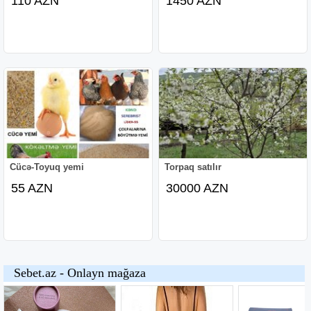
110 AZN
1450 AZN
Cücə-Toyuq yemi
Torpaq satılır
55 AZN
30000 AZN