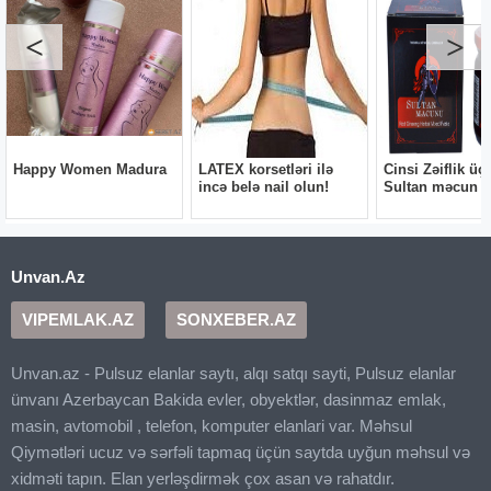
Unvan.Az
VIPEMLAK.AZ
SONXEBER.AZ
Unvan.az - Pulsuz elanlar saytı, alqı satqı sayti, Pulsuz elanlar
ünvanı Azerbaycan Bakida evler, obyektlər, dasinmaz emlak,
masin, avtomobil , telefon, komputer elanlari var. Məhsul
Qiymətləri ucuz və sərfəli tapmaq üçün saytda uyğun məhsul və
xidməti tapın. Elan yerləşdirmək çox asan və rahatdır.