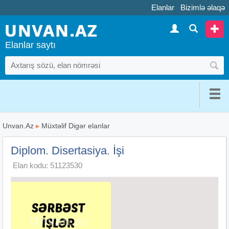
Elanlar
Bizimlə əlaqə
Elanlar saytı
Unvan.Az
▸
Müxtəlif Digər elanlar
Diplom. Disertasiya. İşi
Elan kodu: 51123530