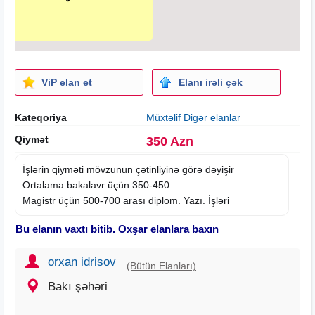
ViP elan et
Elanı irəli çək
Kateqoriya
Müxtəlif Digər elanlar
Qiymət
350 Azn
İşlərin qiyməti mövzunun çətinliyinə görə dəyişir
Ortalama bakalavr üçün 350-450
Magistr üçün 500-700 arası diplom. Yazı. İşləri
Bu elanın vaxtı bitib. Oxşar elanlara baxın
orxan idrisov
(Bütün Elanları)
Bakı şəhəri