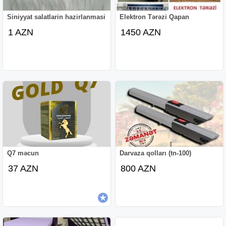
Siniyyat salatlarin hazirlanmasi
Elektron Tərəzi Qapan
1 AZN
1450 AZN
Q7 məcun
Darvaza qolları (tn-100)
37 AZN
800 AZN