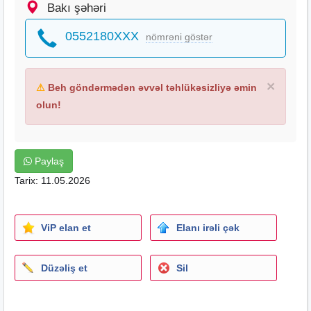
Bakı şəhəri
0552180XXX
nömrəni göstər
×
⚠
Beh göndərmədən əvvəl təhlükəsizliyə əmin
olun!
Paylaş
Tarix: 11.05.2026
ViP elan et
Elanı irəli çək
Düzəliş et
Sil