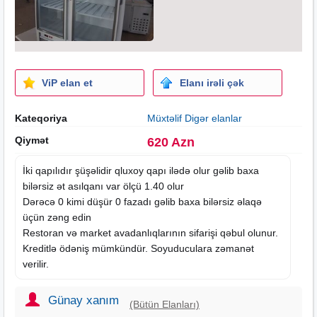
ViP elan et
Elanı irəli çək
Kateqoriya
Müxtəlif Digər elanlar
Qiymət
620 Azn
İki qapılıdır şüşəlidir qluxoy qapı ilədə olur gəlib baxa
bilərsiz ət asılqanı var ölçü 1.40 olur
Dərəcə 0 kimi düşür 0 fazadı gəlib baxa bilərsiz əlaqə
üçün zəng edin
Restoran və market avadanlıqlarının sifarişi qəbul olunur.
Kreditlə ödəniş mümkündür. Soyuduculara zəmanət
verilir.
Günay xanım
(Bütün Elanları)