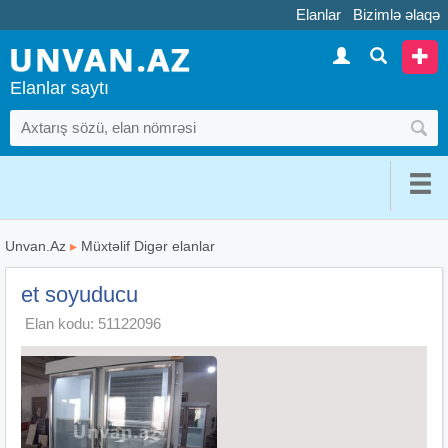
Elanlar
Bizimlə əlaqə
Elanlar saytı
Unvan.Az
▸
Müxtəlif Digər elanlar
et soyuducu
Elan kodu: 51122096