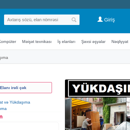
Giriş
Kompüter
Məişət texnikası
İş elanları
Şəxsi əşyalar
Nəqliyyat
şıma
Elanı irəli çək
yat və Yükdaşıma
ıma
n