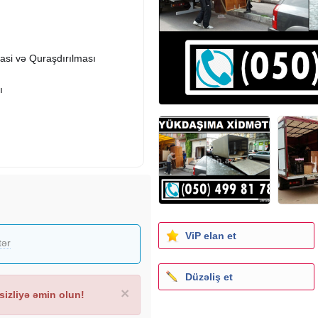
asi və Quraşdırılması
ı
ViP elan et
tər
Düzəliş et
×
izliyə əmin olun!