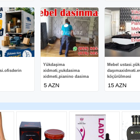
Yükdaşima
Mebel ustasi.yük
i.ofisderin
xidməti,yukdasima
daşımaxidməti.ev
xidmeti,pianino dasima
köçürülməsi
5 AZN
15 AZN