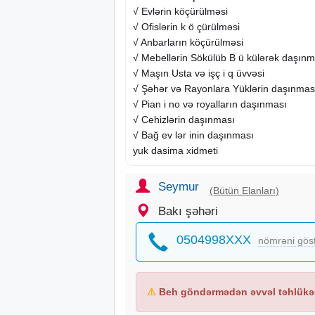
√ Evlərin köçürülməsi
√ Ofislərin k ö çürülməsi
√ Anbarların köçürülməsi
√ Mebellərin Sökülüb B ü külərək daşınm
√ Maşın Usta və işç i q üvvəsi
√ Şəhər və Rayonlara Yüklərin daşınmas
√ Pian i no və royalların daşınması
√ Cehizlərin daşınması
√ Bağ ev lər inin daşınması
yuk dasima xidmeti
Seymur
(Bütün Elanları)
Bakı şəhəri
0504998XXX
nömrəni gös
⚠
Beh göndərmədən əvvəl təhlükəs