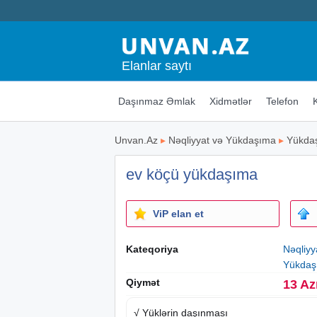
Elanlar saytı
Daşınmaz Əmlak
Xidmətlər
Telefon
Unvan.Az
▸
Nəqliyyat və Yükdaşıma
▸
Yükda
ev köçü yükdaşıma
ViP elan et
Kateqoriya
Nəqliy
Yükdaş
Qiymət
13 Az
√ Yüklərin daşınması