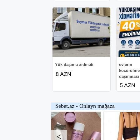
Yük daşıma xidməti
evlerin
köcürülmes
8 AZN
daşınması
5 AZN