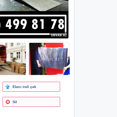
Elanı irəli çək
Sil