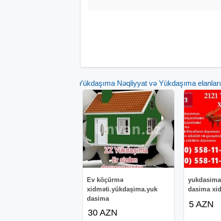
Yükdaşıma Nəqliyyat və Yükdaşıma elanları
Ev köçürmə
yukdasima 
xidməti.yükdaşima.yuk
dasima xid
dasima
5 AZN
30 AZN