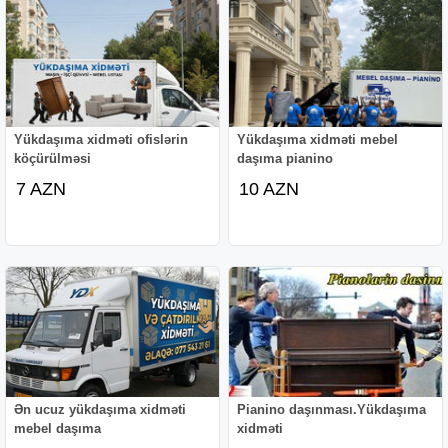
Yükdaşıma xidməti ofislərin
Yükdaşıma xidməti mebel
köçürülməsi
daşıma pianino
7 AZN
10 AZN
Ən ucuz yükdaşıma xidməti
Pianino daşınması.Yükdaşıma
mebel daşıma
xidməti