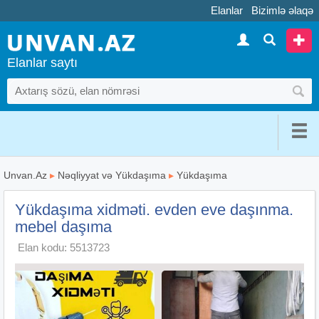
Elanlar
Bizimlə əlaqə
Elanlar saytı
Unvan.Az
▸
Nəqliyyat və Yükdaşıma
▸
Yükdaşıma
Yükdaşıma xidməti. evden eve daşınma.
mebel daşıma
Elan kodu: 5513723