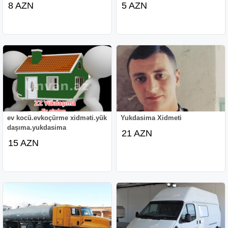
8 AZN
5 AZN
ev kocü.evkoçürme xidməti.yük
Yukdasima Xidmeti
daşıma.yukdasima
21 AZN
15 AZN