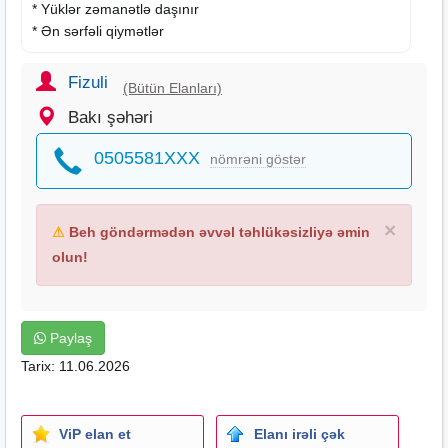
* Yüklər zəmanətlə daşınır
* Ən sərfəli qiymətlər
Fizuli
(Bütün Elanları)
Bakı şəhəri
0505581XXX
nömrəni göstər
×
⚠
Beh göndərmədən əvvəl təhlükəsizliyə əmin
olun!
Paylaş
Tarix: 11.06.2026
ViP elan et
Elanı irəli çək