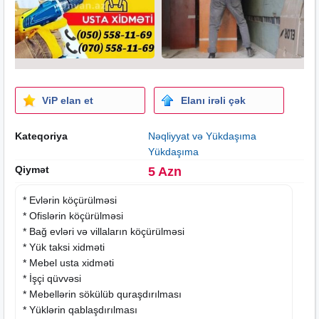
ViP elan et
Elanı irəli çək
Kateqoriya
Nəqliyyat və Yükdaşıma
Yükdaşıma
Qiymət
5 Azn
* Evlərin köçürülməsi
* Ofislərin köçürülməsi
* Bağ evləri və villaların köçürülməsi
* Yük taksi xidməti
*
Mebel
usta xidməti
* İşçi qüvvəsi
* Mebellərin sökülüb quraşdırılması
* Yüklərin qablaşdırılması