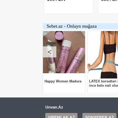
Unvan.Az
VIPEMLAK.AZ
SONXEBER.AZ