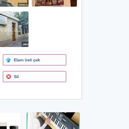
Elanı irəli çək
Sil