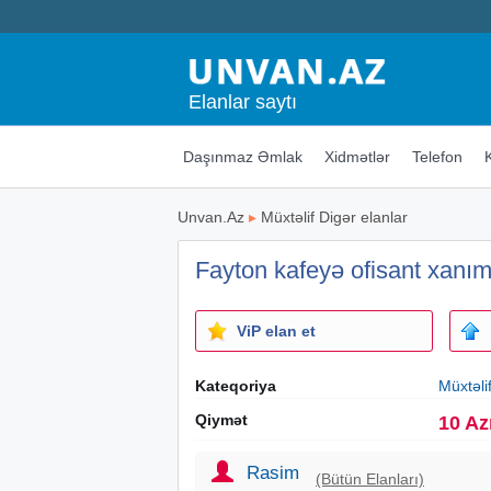
Elanlar saytı
Daşınmaz Əmlak
Xidmətlər
Telefon
Unvan.Az
▸
Müxtəlif Digər elanlar
Fayton kafeyə ofisant xanıml
ViP elan et
Kateqoriya
Müxtəli
Qiymət
10 Az
Rasim
(Bütün Elanları)