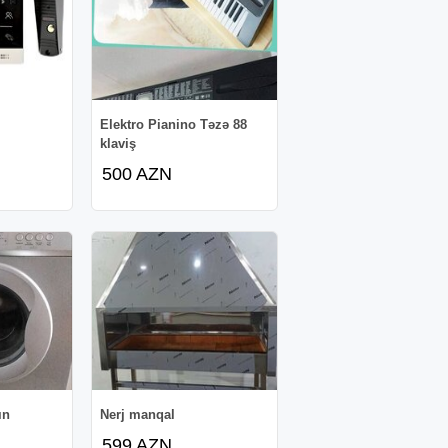
Elektro Pianino Təzə 88
klaviş
500 AZN
ın
Nerj manqal
599 AZN