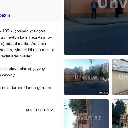
 baxın
ov 105 küçəsində yerləşən
nur, Fayton kafe Həzi Aslanov
lığında al market Araz mini
şı olan, işinə ciddi olan afisant
aciət edə bilərlər.
u ilə əlavə olaraq çayvoy
n çayvoy
rin ki Buranı
Elanda
gördüm
Tarix: 07.09.2025