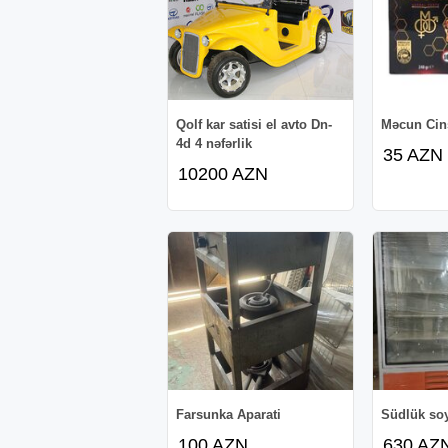
Qolf kar satisi el avto Dn-
Məcun Cinsi
4d 4 nəfərlik
35 AZN
10200 AZN
Farsunka Aparati
Südlük so
100 AZN
630 AZ