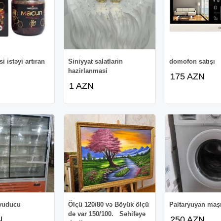
 istəyi artıran
Siniyyat salatlarin
domofon satışı
hazirlanmasi
175 AZN
1 AZN
yuducu
Ölçü 120/80 və Böyük ölçü
Paltaryuyan maş
də var 150/100. Səhifəyə
N
250 AZN