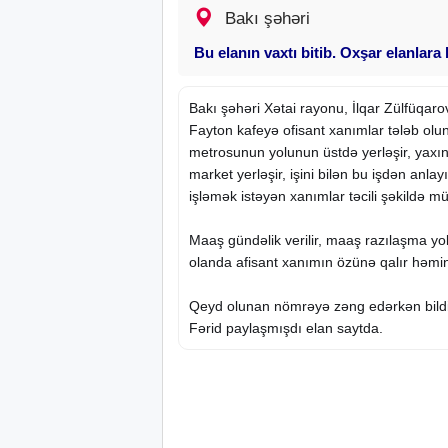
Bakı şəhəri
Bu elanın vaxtı bitib. Oxşar elanlara
Bakı şəhəri Xətai rayonu, İlqar Zülfüqar
Fayton kafeyə ofisant xanımlar tələb olu
metrosunun yolunun üstdə yerləşir, yaxın
market yerləşir, işini bilən bu işdən anlayı
işləmək istəyən xanımlar təcili şəkildə mür
Maaş gündəlik verilir, maaş razılaşma yol
olanda afisant xanımın özünə qalır həmi
Qeyd olunan nömrəyə zəng edərkən bildi
Fərid paylaşmışdı elan saytda.