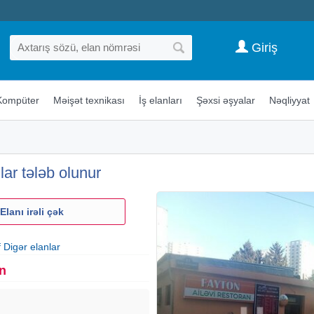
Giriş
Kompüter
Məişət texnikası
İş elanları
Şəxsi əşyalar
Nəqliyyat
ar tələb olunur
Elanı irəli çək
f Digər elanlar
n