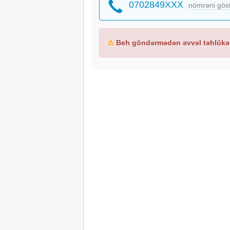
0702849XXX
Bütün avadanlıq 220 Volt ile işleyir.
nömrəni gös
Tutumu çox böyük ve ekanomdur.
ÜNVAN: Masazır, Tam Storun yani
⚠
Beh göndərmədən əvvəl təhlükəs
#ucuz stiralni #camaşırxana avadanlıqla
paltarqurudanı #suşulka #qurutemizleme
#hamamlarüçünpaltaryuyanmasin #camas
#boyukpaltaryuyan #boyukpaltaryuyanlar
#senaye tip paltarqurudan #paltarqurud
hotelucunpaltaryuyanmasin #böyük palt
#quruducuavadanlıqlar #böyükpaltarqur
#iritutumlupaltarqurudanmasin #ximcistk
#paltarquruducu #paltarqurudan #palta
#xestexanapaltarqurudani #temizlikavada
#fibermatikqurutemizlemepaltarqurudani
masin #hotelpaltaryuyani #restoranüçün
ucun suşulka #hamamucunucuzpaltarqu
paltaryuyan maşin #derziüçünpaltarquru
paltaryuyanpaltarqurudanmasin #qurut
#camaşirxana makinasi qiymetleri #ucuz