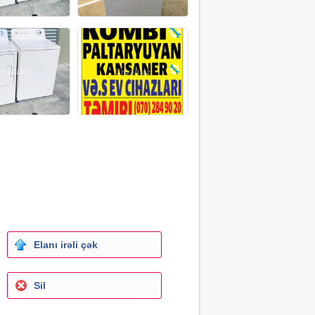
Elanı irəli çək
Sil