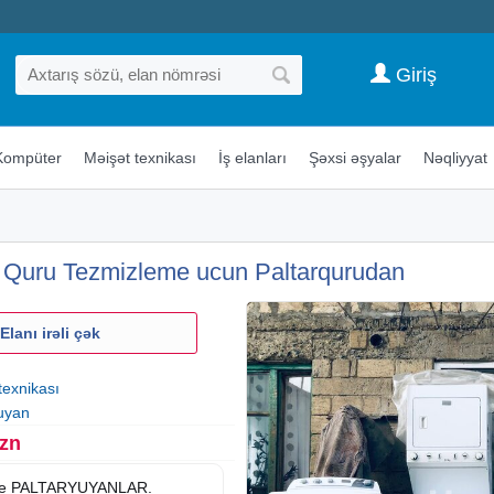
Giriş
Kompüter
Məişət texnikası
İş elanları
Şəxsi əşyalar
Nəqliyyat
 Quru Tezmizleme ucun Paltarqurudan
Elanı irəli çək
texnikası
uyan
Azn
ve PALTARYUYANLAR.