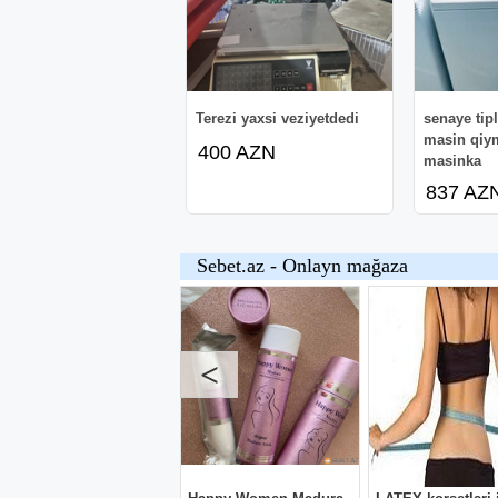
#yuyucu #iknici el boyuk paltaryuyan
Terezi yaxsi veziyetdedi
senaye tip
masin qiym
400 AZN
masinka
837 AZ