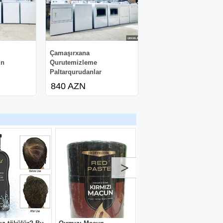
Çamaşırxana
in
Qurutemizleme
Paltarqurudanlar
Paltaryuyanlar
840 AZN