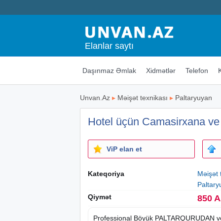
Elanlar saytı
Daşınmaz Əmlak
Xidmətlər
Telefon
Unvan.Az
▸
Məişət texnikası
▸
Paltaryuyan
Hotel üçün Camasirxana ve
ViP elan et
Kateqoriya
Məişət 
Paltary
Qiymət
850 
Professional Böyük PALTARQURUDAN 