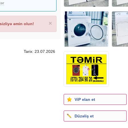
tər
×
izliyə əmin olun!
rı #camasırxana
avadanlıqlar #suşulka
ırxana avadanlıgı
Tarix: 23.07.2026
 #çamasırxana paltaryuyanı
ucuböyük
aryuyan
udan #kurutmamakinesi
a paltaryuyani
rqurudanmasin #paltaryuyan
nliqlari #paltarqurudanmasin
 #hotel ucun paltaryuyan
ViP elan et
 paltarqurudanmasin #hotel
rudan #sauna üçün
dan #hotellerüçün
Düzəliş et
emizlemeucunpaltaryuyanmasi
 camasirxana makinasi #hotel