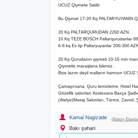
UCUZ Qiymete Satilir.
Bu Qiymet 17-20 Kq PALTARYUYANİN Qi
20 Kq PALTARQURUDAN 2260 AZN.
10 Kq TEZE BOSCH Paltarqurudanlar 89
6-8 kq Ev tip Paltaryuyanlar 200-300 AZ
20 Kq Qurudanın qiymeti 10-15 min mana
Qiymetle maraqlana bilersiz..
Bize lazım deyil malların hamısın UCUZ S
Çamaşırxana, Quru temizleme, Hotel H
Gözellik salonlari Xestexana Baxça Şadlıq
(Atelye)
Masaj
Salonları, Türme, Zavod, Ş
Maşınlar az işleyib TEZEDİRLER.
Kamal Nagizade
(Bütün Elanla
Amerikanın ORJİNAL mallarıdır
Bakı şəhəri
Paltarları uzaği 50 deq QUP QURU edir