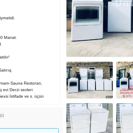
ymetidi.
0 Manat.
N.
tdır!
atırıq.
amam-Sauna Restoran,
 evi Derzi sexleri
exsi İstifade ve s. üçün
rı)