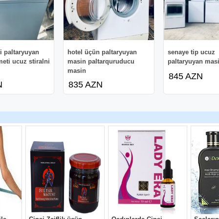
li paltaryuyan
hotel üçün paltaryuyan
senaye tip ucuz
eti ucuz stiralni
masin paltarquruducu
paltaryuyan mas
masin
845 AZN
N
835 AZN