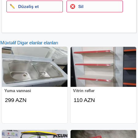
Düzəliş et
Sil
Müxtəlif Digər elanlar elanları
Yuma vannasi
Vitrin rəflər
299 AZN
110 AZN