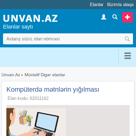
Elanlar
Bizimlə əlaqə
Elanlar saytı
Unvan.Az
▸
Müxtəlif Digər elanlar
Kompüterdə mətnlərin yığılması
Elan kodu: 62011162