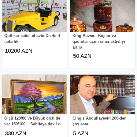
Qolf kar satisi el avto Dn-4d 4
King Power - Kişilər və
nəfərlik
qadınlar üçün cinsi aktivliyi
artıra
10200 AZN
50 AZN
Ölçü 120/80 və Böyük ölçü də
Çingiz Abdullayevin 200-dən
var 150/100. Səhifəyə daxil o
çox əsəri
330 AZN
5 AZN