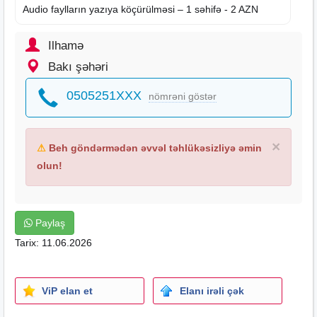
Audio faylların yazıya köçürülməsi – 1 səhifə - 2 AZN
Ilhamə
Bakı şəhəri
0505251XXX
nömrəni göstər
×
⚠
Beh göndərmədən əvvəl təhlükəsizliyə əmin
olun!
Paylaş
Tarix: 11.06.2026
ViP elan et
Elanı irəli çək