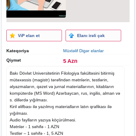
ViP elan et
Elanı irəli çək
Kateqoriya
Müxtəlif Digər elanlar
Qiymət
5 Azn
Bakı Dövlət Universitetinin Filologiya fakültəsini bitirmiş
mütəxəssis (magistr) tərəfindən mətnlərin, testlərin,
əlyazmaların, qəzet və jurnal materiallarının, kitabların
kompüterdə (MS Word) Azərbaycan, rus, ingilis, alman və
s. dillərdə yığılması.
Kiril əlifbası ilə yazılmış materialların latın qrafikası ilə
yığılması.
Audio faylların yazıya köçürülməsi.
Mətnlər - 1 səhifə - 1 AZN
Testlər – 1 səhifə - 1, 5 AZN