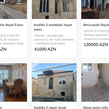
dıle Heyet Evlerı
kreditle 2 mertebeli heyet
Əmircanda Həyət 
evleri
HƏYƏT EVİ SATIŞD
Əmircan qəsəbəsi
EDITLE HEYET
Sifarisle - Kreditle ilkin
Hüseynov ünvanın
ILIR ! Masazır
odeniw 41 min AZN odemekle
mərtəbədən ibarət 
n Gırısınden Saqa
2 mertebeli heyet evleri
135000 AZN
otaqlı həyət evi satı
enı Acılan ARAZ
avtovagzaldan 30- 35
AZN
41000 AZN
torpaq sahəsi 2 sot
Ve LACIN
deqiqelik yolda Masazir
ümumi sahəsi 160 
axın 569 - Saylı
qəsəbəsinde merkezde
dir.Evdə bütün kom
Yaxın SIFARISLE
maşurut yoluna yaxın 2
çəkilib.Kanalzasiy
tle Hec Bır Faız
mertebeli 4 otaqli həyət evi
Heyet
sifarisle tikirem.
ri
kreditle 2 otaqli heyet
Heyet evleri villa