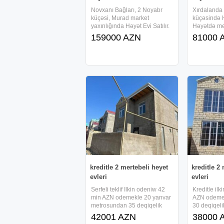
Novxanı Bağları, 2 Noyabr
Xırdalanda
küçəsi, Murad market
küçəsində H
yaxınlığında Həyət Evi Satılır.
Həyətdə me
Ev 100kv, torpaq 4 sotdu.
var. Yeni T
159000 AZN
81000 
Həyətdə çoxlu sayıda meyvə
çıxıb.Dayan
ağacları var tut, zeytun, limon,
Kupçasıda v
gül və s. Dənizə 1.5 km
Narahat Et
uzağlıqdadir. Həm Evin, Həm
kreditle 2 mertebeli heyet
kreditle 2
evleri
evleri
Serfeli teklif Ilkin odeniw 42
Kreditle il
min AZN odemekle 20 yanvar
AZN odeme
metrosundan 35 deqiqelik
30 deqiqel
mesafede Mehdiabadda
merkeze yax
42001 AZN
38000 
geden yolda marwrut yolunun
mertebeli 4 