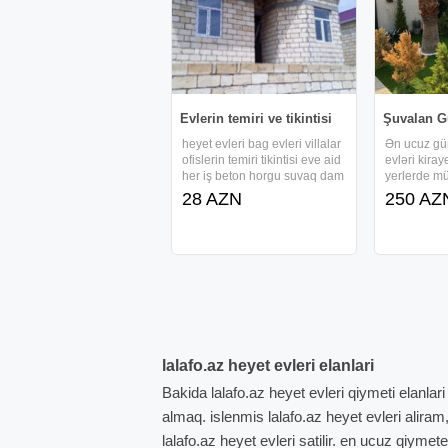
Evlerin temiri ve tikintisi
Şuvalan G
heyet evleri bag evleri villalar
Ən ucuz gü
ofislerin temiri tikintisi eve aid
evləri kiraye
her iş beton horgu suvaq dam
yerlerde mü
çardaq ve.s gorulen işlere
dəyişikil e
28 AZN
250 AZ
zemanet veririk 20 illik iş
görə qiymət
tecrubemize
isdi hovuz 
esaslanib.Qiymetler munasib
5 nəfərlik 
olacaq ortada vasiteci
nəfərlik ba