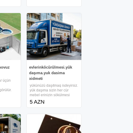
olunmuşdur.
Tıkılıb.Evde Malyar Islerı
ə 4 otaq: 1
Qalıb Masazırda 6 Saylı
Mektebe VE Marsuruta 50 -
Metr Mesafededır.En Hundur
 hovuz
evlerinköcürülmesi.yük
daşıma.yuk dasima
xidmeti
ar üçün
yükünüzü daşıtmaq isdeyirsiz.
görülür.
yük daşıma sizin her cür
ə uyğun
mebel erinizin sökülmesi
istemi və
daşınması yıgılması.en serfeli
5 AZN
əqdim
qiymetle x idmet
ər
gösderir.evde olan ev eşyaları
larla
ve piyaninanın daşınm as ı.
bina evlerine heyet evlerine