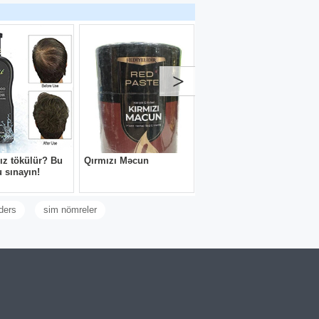
vlərin
Bina evlərində Çöl
Qapılarının iç tərəfinin
Apşifkası
 yuk
sı Bağ
20 il iş Təcrübəsi olan Usta
i
tərəfindən Bina evlərində Çöl
Qapılarının iç tərəfinin
erin
(Apşifkası) yığılması. Yığılma
150 AZN
ni ve
qiyməti və Materiyal içində
i Agir
olmaq şərti ilə, Ölçülərə
matlarin
Əsasən RAZİLAŞMA yolu ilə.
öl Qap-nın
London Evləri
Tibb Universiteti – Azadlıq
sı)yığılması
prospekti yaxınlığı "London
Evləri" – Marin Group
olan Usta
premium yaşayış kompleksi 2
lərində Çöl
326400 AZN
otaqlı mənzil (podmayak
inin