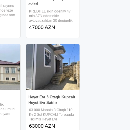
evleri
di rayonu
ndə teze
KREDITLE ilkin odeniw 47
aginda tam
min AZN odemekle
inde 1
avtovagzaldan 30 deqiqelik
ilmiş həyət
yolda Masazir qəsəbəsinde
47000 AZN
.Evin umumi
merkezde dayanacaqadan 3-
dir
4 deqiqelik yolda 3 otaqlı ela
temirli həyət evi sifarisle
tikirem. 7 daş kürsüdə və
qoşa daşla
Heyet Evı 3 Otaqlı Kupcalı
Heyet Evı Satılır
də,
ində ümuni
63 000 Manata 3 Otaqlı 110
yətyanı
Kv 2 Sot KUPCALI Torpaqda
iki
Tıkılmıs Heyet Evı
 Ev orta
Satılır.MAKLER Evı
63000 AZN
mebeli və
Deyıl.Kursulu Qosa Dasla