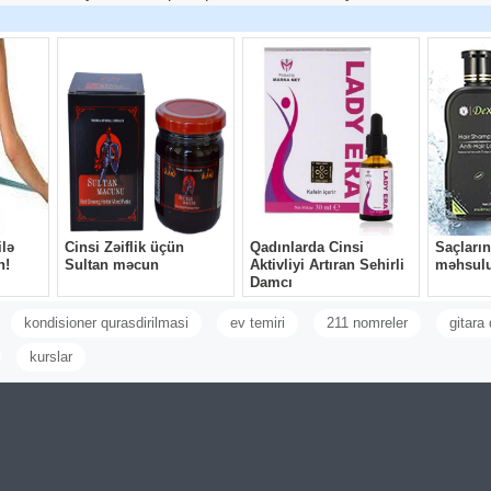
otel, bağ evləri
Restoran, otel, bağ evləri
Yükdaşıma bağ e
üstü lampalar
üçün masaüstü lampalar
köçürülməsi
si: Restoran, oﬁs,
Tədbiq sahəsi: Restoran, oﬁs,
Yükdaşıma xidməti
xana, ev və bağ
kafe, kitabxana, ev və bağ
dasima mebel usta
lər: Diametr 15.5
evləri Ölçülər: Diametr 12.5
evlərin köçürülməs
rlük 20.5 sm
sm × Hündürlük 32 sm
yükdaşıma Evlerin
30 AZN
10 AZN
Dəmir + ABS Rəng:
Material: Dəmir + akril Rəng:
kocurdulmesi. Ofisl
ızılı Xalis çəki
Qızılı/qara Məhsulun xalis
kocurdulmesi Piani
a daxil): 354 qram
çəkisi: 350 qram Gərginlik: 5V
royallarin dasinmas
əng
Güc: 2.5W Rəng
seyflerin ve banka
dasinmasi Tikinti
ri | 100.5 m² | 2
evlerin ofislerin
Bina evlərində Ç
io | Kupçalı |
kocurdulmesi
iç
tərəfinin(Apşifka
VLƏRİNDƏ
evlerin ofislerin kocurdulmesi
ƏNZİL SATILIR.
✓Evlerin, Ofislərin, Baq
20 il iş Təcrübəsi 
 rayonu (ÇAPAYEV
evlərinin ✓Pianinolarin,
tərəfindən Bina ev
NE BİNASI) 28 May
Royallarin, Seyfelrin, Aqir
Qapılarının iç tərəf