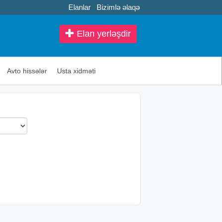
Elanlar
Bizimlə əlaqə
Elan yerləşdir
Avto hissələr
Usta xidməti