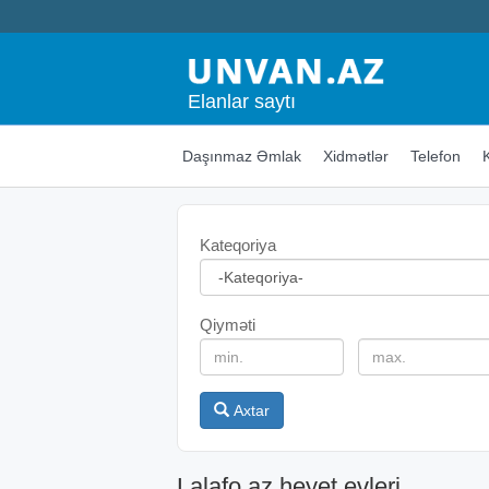
Elanlar saytı
Daşınmaz Əmlak
Xidmətlər
Telefon
Kateqoriya
Qiyməti
Axtar
Lalafo.az heyet evleri