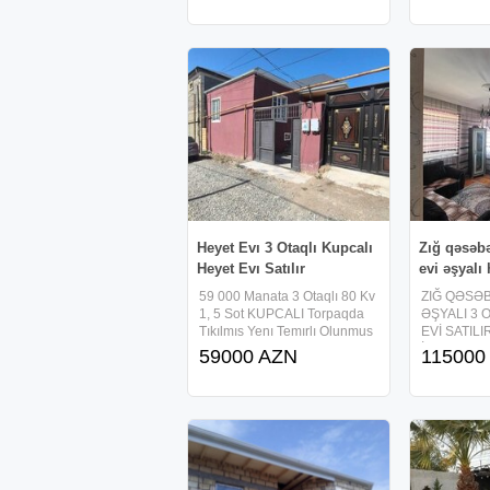
ustunde 2 mertebeli 4 otaqli
sifarisle tik
temirsiz heyet evi sifarisle
sahesi evin
tikilir . Evin umumi
demir qapis
Heyet Evı 3 Otaqlı Kupcalı
Zığ qəsəbə
Heyet Evı Satılır
evi əşyalı 
59 000 Manata 3 Otaqlı 80 Kv
ZIĞ QƏSƏ
1, 5 Sot KUPCALI Torpaqda
ƏŞYALI 3 
Tıkılmıs Yenı Temırlı Olunmus
EVİ SATIL
Heyet Evı Satılır.Ev Abseron
İDEAL SEÇ
59000 AZN
115000
Rayonu CAN TEPE
qəsəbəsi, 
Qesebesınde
ərazi Əmlak
Yerlesır.Evımızın Bunovresı
Ev sahəsi: 
Ve Basının Kemerı KARKAZ
sahəsi: 1.5 
BETONDUR.Qosa Dasla
Tam