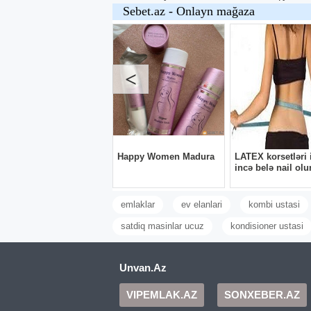
Restoran, otel, bağ evləri
Restoran, 
üçün masaüstü lampalar
üçün masa
Tədbiq sahəsi: Restoran, oﬁs,
Tədbiq sahə
kafe, kitabxana, ev və bağ
kafe, kitab
evləri. Ölçülər: Diametr 12.5
evləri Ölçü
sm × Hündürlük 20.5 sm
sm × Hündü
20 AZN
25 AZN
Material: Dəmir + ABS Rəng:
Material: 
Qızılı Gərginlik: 5V Güc: 1.5W
Gümüşü və q
Xalis çəkisi: 274 qram Rəng
(qablaşdırm
temperaturu: 3 rəng +
Güc: 3W R
Pirşağı aylıq bağ evləri
Təbriz Evlə
otaqlı stud
En ucuz günlük ve aylıq bağ
evləri kirayesi verilir müxtəlif
TƏBRİZ E
yerlerde müxtəlif qiymətlərdə
KUPÇALI M
dəyişikil edirik adam sayına
Nərimanov
4500 AZN
görə qiymətlər desilir hemcin
- PARK LA