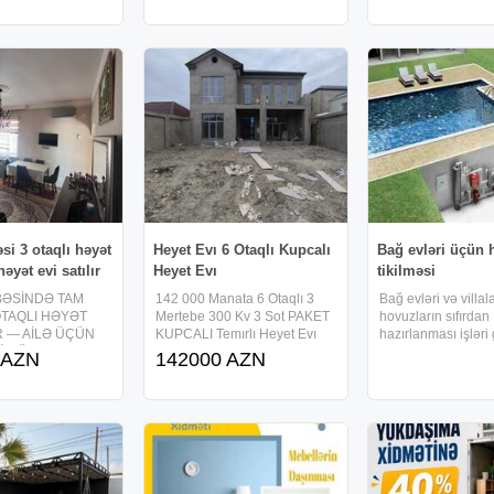
yanından 108, 592, 536 nli
texnika ilə təchiz 
ilir.etrafi yawayis
avtobuslar keçir.paket dam,
Evin II mərtəbəsind
 pvc pencereleri
i
si 3 otaqlı həyət
Heyet Evı 6 Otaqlı Kupcalı
Bağ evləri üçün
həyət evi satılır
Heyet Evı
tikilməsi
BƏSİNDƏ TAM
142 000 Manata 6 Otaqlı 3
Bağ evləri və villal
OTAQLI HƏYƏT
Mertebe 300 Kv 3 Sot PAKET
hovuzların sıfırdan
IR — AİLƏ ÜÇÜN
KUPCALI Temırlı Heyet Evı
hazırlanması işləri 
İM Ünvan: Zığ
Satılır.Ev Abseron Rayonu
Müştərinin istəyin
 AZN
142000 AZN
Günəşliyə yaxın
CAN TEPE Qesebesınde
dizayn, filtrasiya s
 növü: Həyət evi
Yerlesır.Mektebe Marsuruta
tam paket xidmət t
61.5 m² Həyət
Lap Yaxınındır.Evde
olunur. Görülən işl
sot Otaq sayı: 3
Tamamlama Islerı Qalıb. 15
keyfiyyətli material
000 Manata Tam
həyata