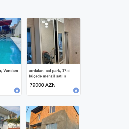
lir, Vəndam
xırdalan, aaf park, 17-ci
küçədə mənzil satılır
79000 AZN