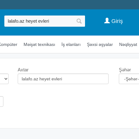
Giriş
Kompüter
Məişət texnikası
İş elanları
Şəxsi əşyalar
Nəqliyyat
Axtar
Şəhər