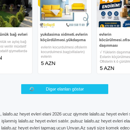
ünük bağ evləri
yukdasima xidmeti.evlerin
evlerin
köçürdülməsi.yükdaşıma
köcürülmesi.ofis
nlük ve aylıq bağ
daşınması
si verilir müxtəlif
evlerin kocurdulmesi.ofislerin
xtəlif qiymətlərdə
kocurdulmesi.bag(villalarin)
√ Yüklərin daşınma
dirik adam sayına
evlerin
N
Evlərin köçürülməs
lər desilir hemcin
kocurdulmesi.mebellerin
Ofislərin k ö çürül
5 AZN
təşkil edirik minum
otaqdan otaqa kecirdilmesi.p
Anbarların köçürül
5 AZN
veeyaxud 25
ianino ve royallarin
Mebellərin Sökülü
nket
dasinmasi.agir seyflerin ve
külərək daşınmasi 
bankamatla r in
Quraşdırılması √ M
dasinmasi.evlere pulsuz
və iş ç i qüvvəsi √
baxis
Rayonlara