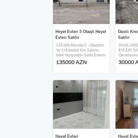
Heyet Evlerı 5 Otaqlı Heyet
Daxılı Kre
Evlerı Satılır
Satılır
135 000 Manata 5 - Otaqdan
DAXILI KR
Ve 1+Ededed Kısı Salonu
EVLERI SAT
Islek Vezıyyetde Satılır.Evlerın
Qesebesını
3 - Ededı 1 - Otaqdan
Qalxanda Y
135000 AZN
30000 
Ibaretdır.Ve 1 - Eded Ber
MARKETE 
Berxana Hamısı Icarededır.
Mektebıne Y
Aylıq Gelırı - 1300 Manatdan
Marsuruta 
Ibaretdır.Butun Sayqacları Var
Daxılı Kredı
Odemeden 
Həyət Evləri
Həyət Evlə