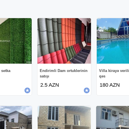
 setka
Endirimli Dam ortuklerinin
Villa kirayə veri
satışı
qəs
2.5 AZN
180 AZN