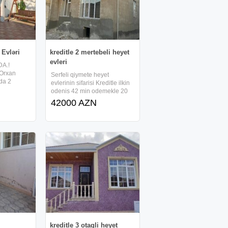
Evləri
kreditle 2 mertebeli heyet
evleri
A.!
 Orxan
Serfeli qiymete heyet
da 2
evlerinin sifarisi Kreditle ilkin
olan 6
odenis 42 min odemekle 20
lır.Evin
yanvar metrosundan 30
42000 AZN
 otaqların
deqiqelik yolda Masazirda 2
kv.m
mertebeli 4 otaqli heyet evi
unallar
sifarisle tikilir. senedlewme
a
notarial qaydada aparilacaq
kreditle 3 otaqli heyet