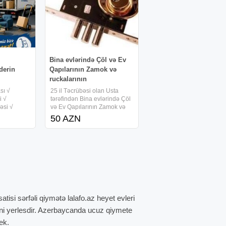
Bina evlərində Çöl və Ev
derin
Qapılarının Zamok və
ruckalarının
sı √
25 il Təcrübəsi olan Usta
i √
tərəfindən Bina evlərində Çöl
məsi √
və Ev Qapılarının Zamok və
məsi √
ruckalarının dəyişdirilməsi.
50 AZN
b B ü
Qiyməti RAZİLAŞMA yolu ilə.
və
aşın U sta
 Şəhər və