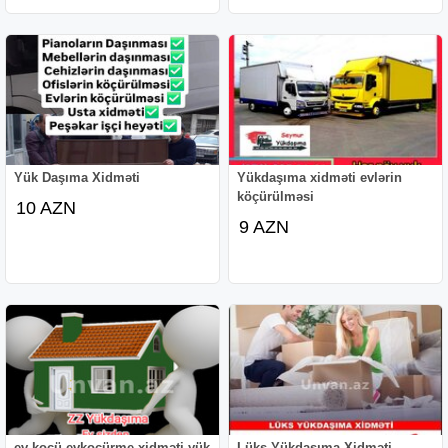
Yük Daşıma Xidməti
Yükdaşıma xidməti evlərin
köçürülməsi
10 AZN
9 AZN
ev kocü.evkoçürme xidməti.yük
Lüks Yükdaşıma Xidməti