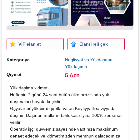
ViP elan et
Elanı irəli çək
Kateqoriya
Nəqliyyat və Yükdaşıma
Yükdaşıma
Qiymət
5 Azn
Yük daşima xidməti,
Həftənin 7 günü 24
saat
bütün ölkə ərazisində yük
daşımaları həyata keçirilir.
Əşyalar böyük bir diqqətlə və ən Keyfiyyətli səviyyədə
daşınır. Daşınan malların təhlukəsizliyinə 100% zəmanət
verilir.
Operativ işçı qüvvəmiz sayəsində vaxtınıza maksimum
qənaət edəcək və xidmətimizdən məmnun qalacaqınıza