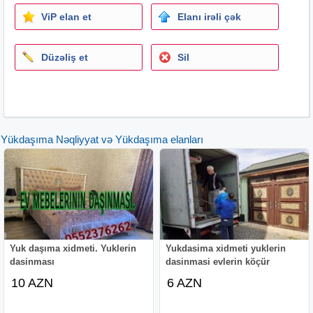
yukdasima
xidmeti
mebel ustasi
ViP elan et
Elanı irəli çək
Düzəliş et
Sil
Yükdaşıma Nəqliyyat və Yükdaşıma elanları
Yuk daşıma xidmeti. Yuklerin
Yukdasima xidmeti yuklerin
dasinması
dasinmasi evlerin köçür
10 AZN
6 AZN