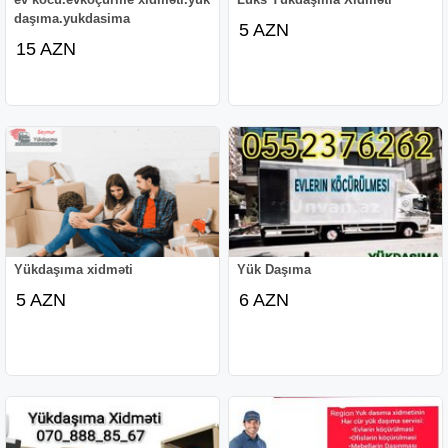
daşıma.yukdasima
5 AZN
15 AZN
Yükdaşıma xidməti
Yük Daşıma
5 AZN
6 AZN