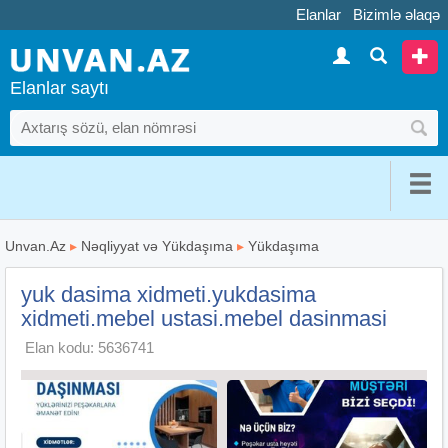
Elanlar
Bizimlə əlaqə
Elanlar saytı
Unvan.Az
▸
Nəqliyyat və Yükdaşıma
▸
Yükdaşıma
yuk dasima xidmeti.yukdasima
xidmeti.mebel ustasi.mebel dasinmasi
Elan kodu: 5636741