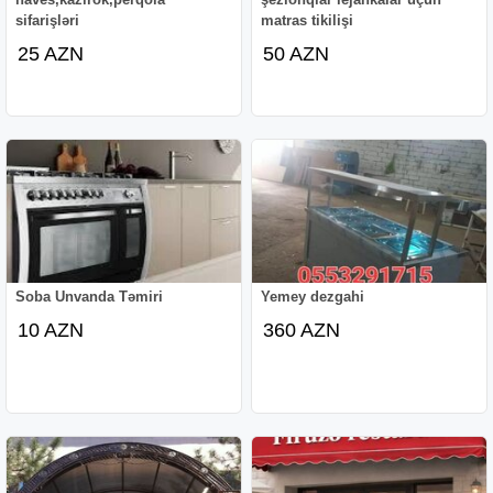
sifarişləri
matras tikilişi
25 AZN
50 AZN
Soba Unvanda Təmiri
Yemey dezgahi
10 AZN
360 AZN