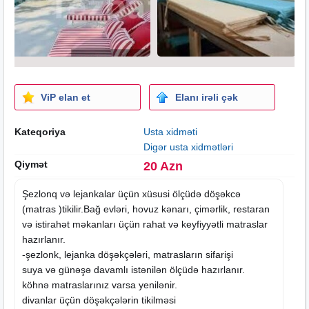
ViP elan et
Elanı irəli çək
Kateqoriya
Usta xidməti
Digər usta xidmətləri
Qiymət
20 Azn
Şezlonq və lejankalar üçün xüsusi ölçüdə döşəkcə
(matras )tikilir.Bağ evləri, hovuz kənarı, çimərlik, restaran
və istirahət məkanları üçün rahat və keyfiyyətli matraslar
hazırlanır.
-şezlonk, lejanka döşəkçələri, matrasların sifarişi
suya və günəşə davamlı istənilən ölçüdə hazırlanır.
köhnə matraslarınız varsa yenilənir.
divanlar
üçün döşəkçələrin tikilməsi