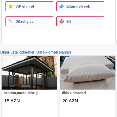
ViP elan et
Elanı irəli çək
Düzəliş et
Sil
Digər usta xidmətləri Usta xidməti elanları
besetka,naves sifarişi
tikiş xidmətləri
15 AZN
20 AZN