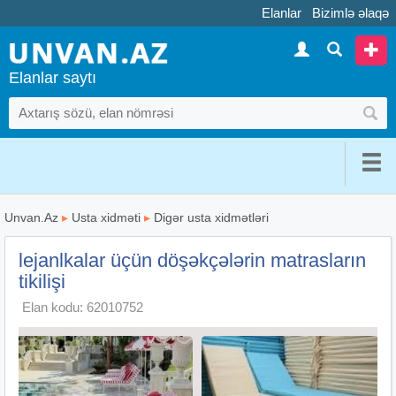
Elanlar
Bizimlə əlaqə
Elanlar saytı
Unvan.Az
▸
Usta xidməti
▸
Digər usta xidmətləri
lejanlkalar üçün döşəkçələrin matrasların
tikilişi
Elan kodu: 62010752