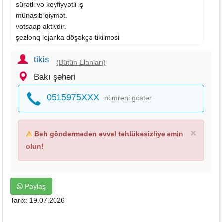
sürətli və keyfiyyətli iş
münasib qiymət.
votsaap aktivdir.
şezlonq lejanka döşəkçə tikilməsi
döşəkçələrin üzlənməsi
qiymət razılaşma yolu ilə
tikis
(Bütün Elanları)
Bakı şəhəri
0515975XXX
nömrəni göstər
×
⚠
Beh göndərmədən əvvəl təhlükəsizliyə əmin
olun!
Paylaş
Tarix: 19.07.2026