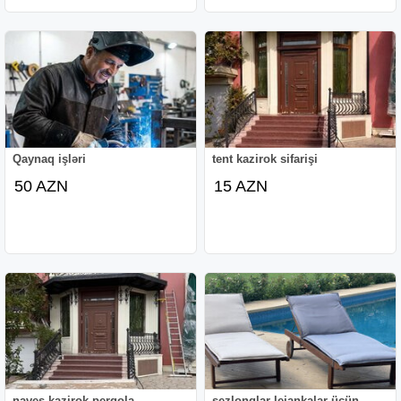
Qaynaq işləri
tent kazirok sifarişi
50 AZN
15 AZN
naves,kazirok,perqola
şezlonqlar lejankalar üçün