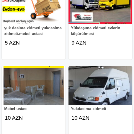
yuk dasima xidmeti.yukdasima
Yükdaşıma xidməti evlərin
xidmeti.mebel ustasi
köçürülməsi
5 AZN
9 AZN
Mebel ustası
Yukdasima xidmeti
10 AZN
10 AZN