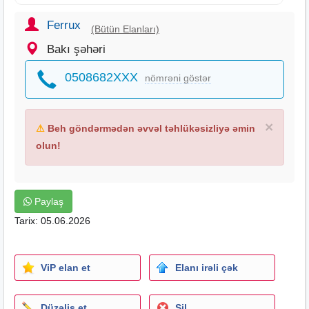
Ferrux
(Bütün Elanları)
Bakı şəhəri
0508682XXX
nömrəni göstər
×
⚠
Beh göndərmədən əvvəl təhlükəsizliyə əmin
olun!
Paylaş
Tarix: 05.06.2026
ViP elan et
Elanı irəli çək
Düzəliş et
Sil