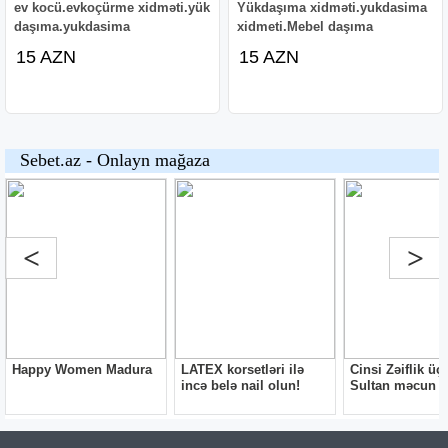
ev kocü.evkoçürme xidməti.yük
Yükdaşıma xidməti.yukdasima
daşıma.yukdasima
xidmeti.Mebel daşıma
15 AZN
15 AZN