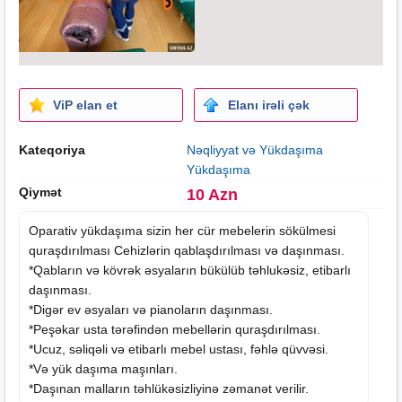
ViP elan et
Elanı irəli çək
Kateqoriya
Nəqliyyat və Yükdaşıma
Yükdaşıma
Qiymət
10 Azn
Oparativ yükdaşıma sizin her cür
mebelerin
sökülmesi
quraşdırılması Cehizlərin qablaşdırılması və daşınması.
*Qabların və kövrək əsyaların bükülüb təhlukəsiz, etibarlı
daşınması.
*Digər ev əsyaları və pianoların daşınması.
*Peşəkar usta tərəfindən mebellərin quraşdırılması.
*Ucuz, səliqəli və etibarlı
mebel ustası
, fəhlə qüvvəsi.
*Və yük daşıma maşınları.
*Daşınan malların təhlükəsizliyinə zəmanət verilir.