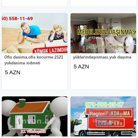
Ofis dasima.ofis kocurme.2121
yüklerindaşınması.yuk daşıma
yukdasima xidmeti
5 AZN
5 AZN