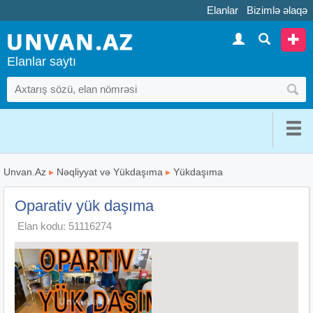
Elanlar
Bizimlə əlaqə
Elanlar saytı
Unvan.Az
▸
Nəqliyyat və Yükdaşıma
▸
Yükdaşıma
Oparativ yük daşıma
Elan kodu: 51116274