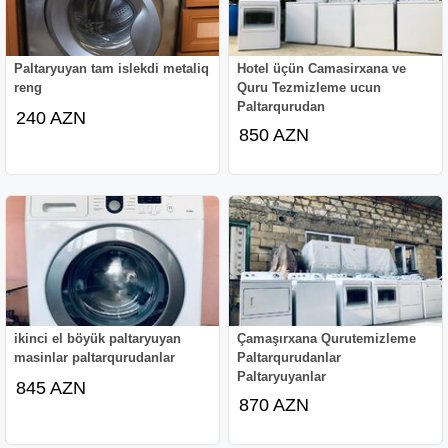
Paltaryuyan tam islekdi metaliq
Hotel üçün Camasirxana ve
reng
Quru Tezmizleme ucun
Paltarqurudan
240 AZN
850 AZN
ikinci el böyük paltaryuyan
Çamaşırxana Qurutemizleme
masinlar paltarqurudanlar
Paltarqurudanlar
Paltaryuyanlar
845 AZN
870 AZN