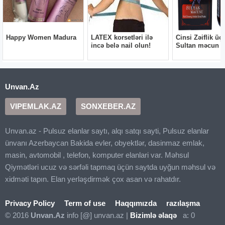
Unvan.Az
VIPEMLAK.AZ
SONXEBER.AZ
Unvan.az - Pulsuz elanlar saytı, alqı satqı sayti, Pulsuz elanlar
ünvanı Azerbaycan Bakida evler, obyektlər, dasinmaz emlak,
masin, avtomobil , telefon, komputer elanlari var. Məhsul
Qiymətləri ucuz və sərfəli tapmaq üçün saytda uyğun məhsul və
xidməti tapın. Elan yerləşdirmək çox asan və rahatdır.
Privacy Policy
Term of use
Haqqımızda
razılaşma
© 2016
Unvan.Az
info [@] unvan.az |
Bizimlə əlaqə
a: 0