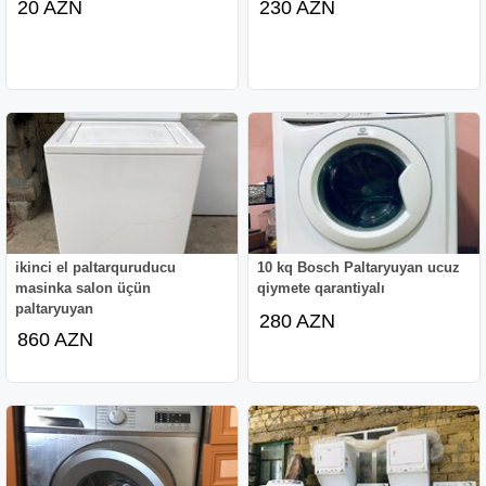
20 AZN
230 AZN
ikinci el paltarquruducu
10 kq Bosch Paltaryuyan ucuz
masinka salon üçün
qiymete qarantiyalı
paltaryuyan
280 AZN
860 AZN