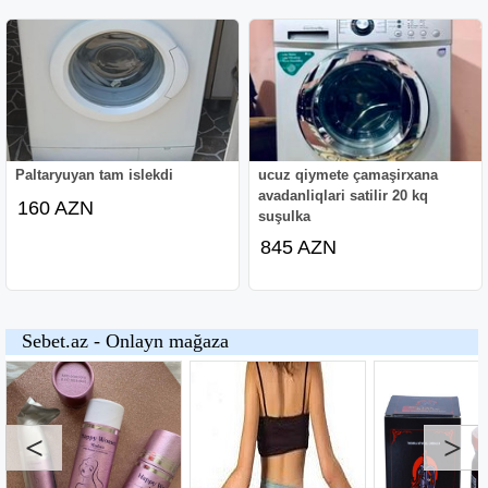
Paltaryuyan tam islekdi
ucuz qiymete çamaşirxana
avadanliqlari satilir 20 kq
160 AZN
suşulka
845 AZN