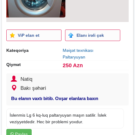
ViP elan et
Elanı irəli çək
Kateqoriya
Məişət texnikası
Paltaryuyan
Qiymət
250 Azn
Natiq
Bakı şəhəri
Bu elanın vaxtı bitib. Oxşar elanlara baxın
İslenmis Lg 6 kq-luq paltaryuyan maşın satilir. İslek
veziyyetdedir. Hec bir problemi yoxdur.
Paylaş