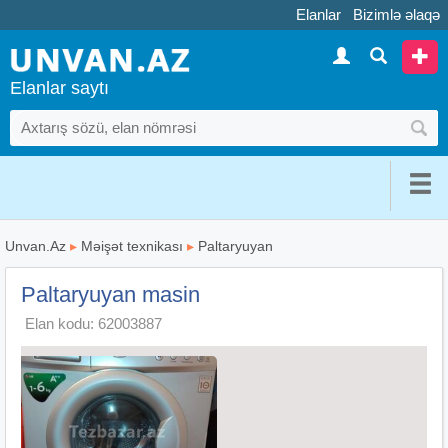
Elanlar
Bizimlə əlaqə
Elanlar saytı
Unvan.Az
▸
Məişət texnikası
▸
Paltaryuyan
Paltaryuyan masin
Elan kodu: 62003887