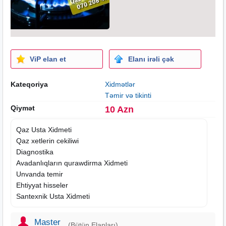
ViP elan et
Elanı irəli çək
Kateqoriya
Xidmətlər
Təmir və tikinti
Qiymət
10 Azn
Qaz Usta
Xidmeti
Qaz xetlerin cekiliwi
Diagnostika
Avadanlıqların qurawdirma Xidmeti
Unvanda temir
Ehtiyyat hisseler
Santexnik Usta Xidmeti
Master
(Bütün Elanları)