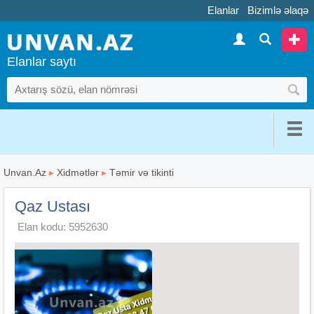
Elanlar
Bizimlə əlaqə
Elanlar saytı
Unvan.Az
▸
Xidmətlər
▸
Təmir və tikinti
Qaz Ustası
Elan kodu: 5952630