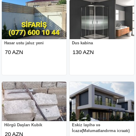
Hasar ustu jaluz yeni
Dus kabina
70 AZN
130 AZN
Hörgü Daşları Kubik
Eskiz layihə və
İcazə(Məlumatlandırma icraatı)
20 AZN