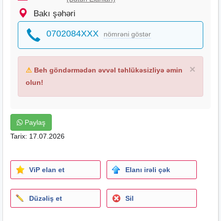
Bakı şəhəri
0702084XXX
nömrəni göstər
×
⚠
Beh göndərmədən əvvəl təhlükəsizliyə əmin
olun!
Paylaş
Tarix: 17.07.2026
ViP elan et
Elanı irəli çək
Düzəliş et
Sil