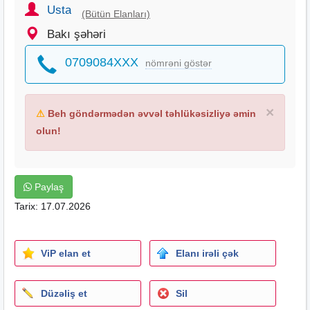
Usta
(Bütün Elanları)
Bakı şəhəri
0709084XXX
nömrəni göstər
×
⚠
Beh göndərmədən əvvəl təhlükəsizliyə əmin
olun!
Paylaş
Tarix: 17.07.2026
ViP elan et
Elanı irəli çək
Düzəliş et
Sil