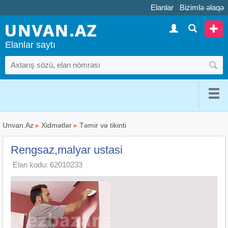
Elanlar
Bizimlə əlaqə
Elanlar saytı
Unvan.Az
▸
Xidmətlər
▸
Təmir və tikinti
Rengsaz,malyar ustasi
Elan kodu: 62010233