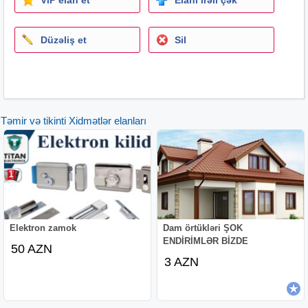
.
Düzəliş et
Sil
.
.
.
Təmir və tikinti Xidmətlər elanları
.
.
malyar, şpaklyovka, rengsaz, rengsaz ustasi, malyar
ustasi, boyaçı, boya işləri,
oboy ustasi, divar kağızı ustası, fasad işləri, fasad ustasi,
fasad, aboy, aboy ustasi,
suvaqçı, şkatur, şkaturşik, suvaq ustasi, alcipan ustasi,
laminat ustasi, spaklyovka ustasi, emusiya ustasi, lepka
Elektron zamok
Dam örtükləri ŞOK
ustasi, temirci,
ev temiri
, emusiya, emusiya ustasi,
ENDİRİMLƏR BİZDE
50 AZN
rəngsaz ustasi, malyar işi, malyar işləri, bənna, benna,
3 AZN
horgu ustasi, hörgü ustası,
rəngsaz, штукатурка, малярные работы, шпаклевка,
эмусия, оклейка обоев