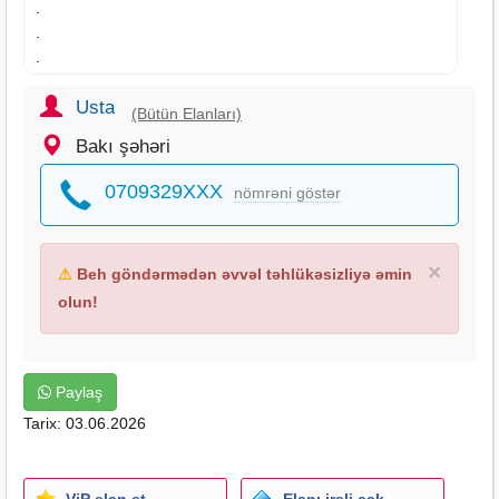
.
.
.
.
.
Usta
(Bütün Elanları)
.
Bakı şəhəri
.
0709329XXX
nömrəni göstər
.
.
.
×
⚠
Beh göndərmədən əvvəl təhlükəsizliyə əmin
.
.
olun!
.
.
.
Paylaş
.
Tarix: 03.06.2026
.
.
.
.
ViP elan et
Elanı irəli çək