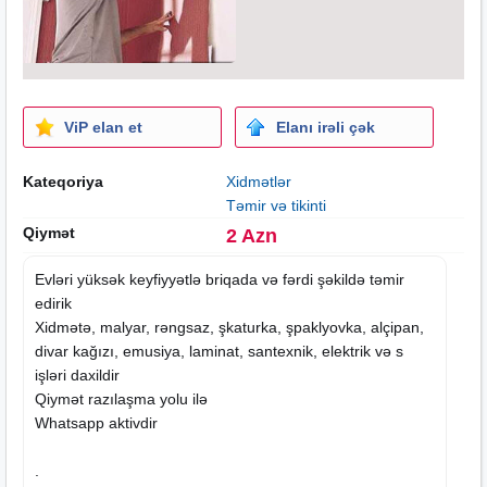
ViP elan et
Elanı irəli çək
Kateqoriya
Xidmətlər
Təmir və tikinti
Qiymət
2 Azn
Evləri yüksək keyfiyyətlə briqada və fərdi şəkildə təmir
edirik
Xidmətə, malyar, rəngsaz, şkaturka, şpaklyovka, alçipan,
divar kağızı, emusiya, laminat, santexnik, elektrik və s
işləri daxildir
Qiymət razılaşma yolu ilə
Whatsapp aktivdir
.