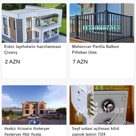
Eskiz layihələrin hazirlanmasi
Meherccer Perilla Balkon
Çixarış
Pillekan Usta
2 AZN
7 AZN
#eskiz #cixaris #interyer
Seyf ustasi açilmasi kilid
#exteryer #btr #usta
zamok temiri 7/24