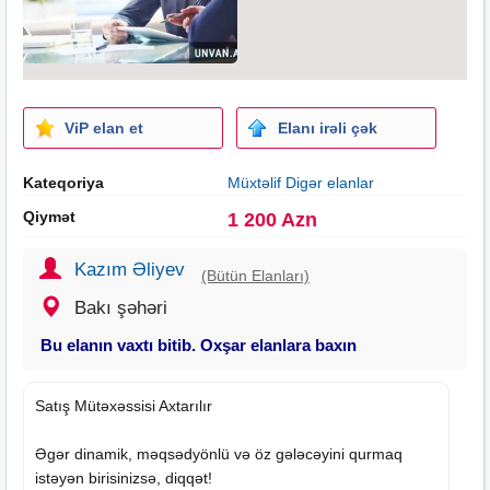
ViP elan et
Elanı irəli çək
Kateqoriya
Müxtəlif Digər elanlar
Qiymət
1 200 Azn
Kazım Əliyev
(Bütün Elanları)
Bakı şəhəri
Bu elanın vaxtı bitib. Oxşar elanlara baxın
Satış Mütəxəssisi Axtarılır
Əgər dinamik, məqsədyönlü və öz gələcəyini qurmaq
istəyən birisinizsə, diqqət!