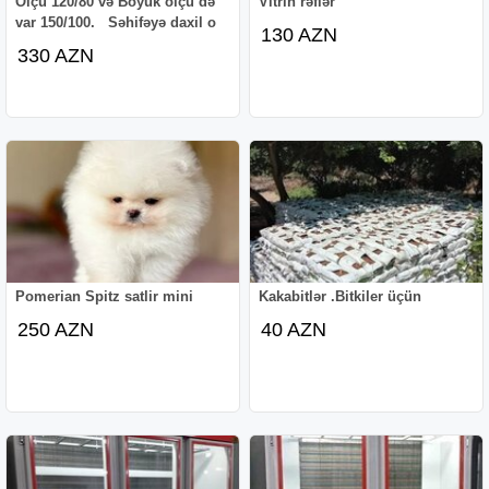
Ölçü 120/80 və Böyük ölçü də
Vitrin rəflər
var 150/100. Səhifəyə daxil o
130 AZN
330 AZN
Pomerian Spitz satlir mini
Kakabitlər .Bitkiler üçün
250 AZN
40 AZN