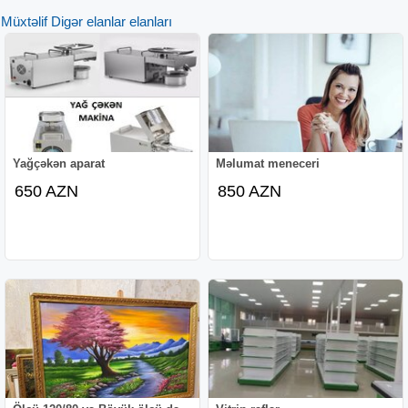
Müxtəlif Digər elanlar elanları
Müraciət etmək üçün: qeyd olunan nömrə ilə əlaqə
saxlaya bilərsiniz. Whatsapp aktivdir.
Yağçəkən aparat
Məlumat meneceri
650 AZN
850 AZN