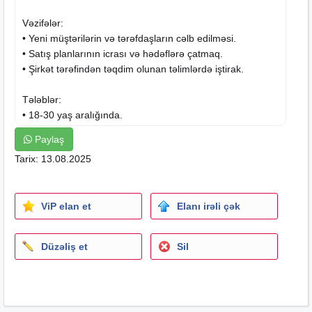
Vəzifələr:
• Yeni müştərilərin və tərəfdaşların cəlb edilməsi.
• Satış planlarının icrası və hədəflərə çatmaq.
• Şirkət tərəfindən təqdim olunan təlimlərdə iştirak.
Tələblər:
• 18-30 yaş aralığında.
• Əlaqə qurma və təqdimat bacarıqları yüksək olan.
Paylaş
• Aktiv, məsuliyyətli və nəticə yönümlü.
Tarix: 13.08.2025
• Təcrübə tələb olunmur, lazımi təlimlər təmin ediləcək.
• Komanda ilə işləməyi sevən və müsbət münasibətli.
ViP elan et
Elanı irəli çək
Sizə Nə Təklif Edirik ?
• Yüksək qazanc potensialı (bonuslar və komissiyalar).
• Təlimlər və şəxsi inkişaf proqramları.
Düzəliş et
Sil
• Sərbəst iş qrafiki.
• Beynəlxalq səviyyədə tanınan bir şirkətdə karyera
qurma imkanı.
• Sürətli yüksəliş fürsətləri.