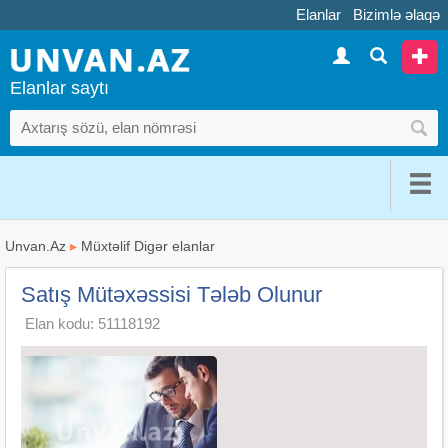
Elanlar
Bizimlə əlaqə
Elanlar saytı
Unvan.Az
▸
Müxtəlif Digər elanlar
Satış Mütəxəssisi Tələb Olunur
Elan kodu: 51118192