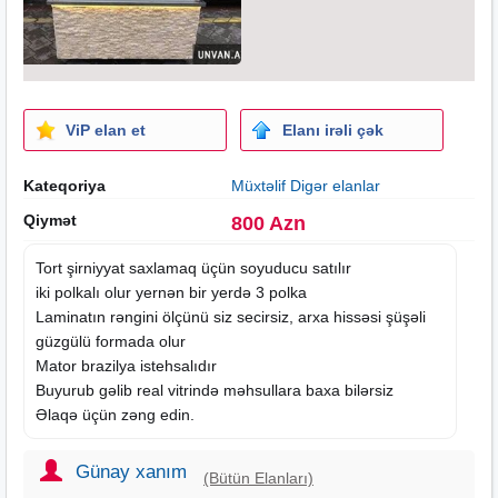
ViP elan et
Elanı irəli çək
Kateqoriya
Müxtəlif Digər elanlar
Qiymət
800 Azn
Tort şirniyyat saxlamaq üçün soyuducu satılır
iki polkalı olur yernən bir yerdə 3 polka
Laminatın rəngini ölçünü siz secirsiz, arxa hissəsi şüşəli
güzgülü formada olur
Mator brazilya istehsalıdır
Buyurub gəlib real vitrində məhsullara baxa bilərsiz
Əlaqə üçün zəng edin.
Günay xanım
(Bütün Elanları)