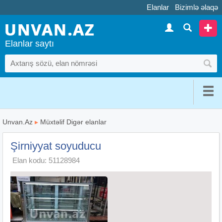
Elanlar
Bizimlə əlaqə
Elanlar saytı
Unvan.Az
▸
Müxtəlif Digər elanlar
Şirniyyat soyuducu
Elan kodu: 51128984