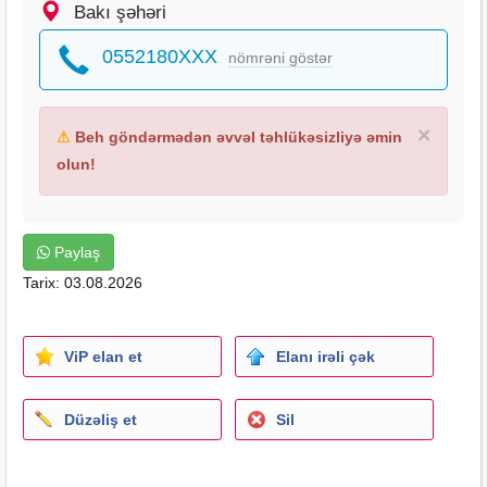
Bakı şəhəri
0552180XXX
nömrəni göstər
×
⚠
Beh göndərmədən əvvəl təhlükəsizliyə əmin
olun!
Paylaş
Tarix: 03.08.2026
ViP elan et
Elanı irəli çək
Düzəliş et
Sil