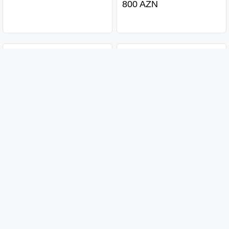
800 AZN
Slaqbaum Yamaha
Slaqbaum Tyf6
990 AZN
800 AZN