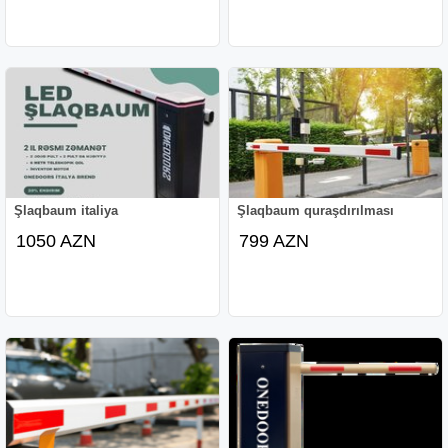
Şlaqbaum italiya
Şlaqbaum quraşdırılması
1050 AZN
799 AZN