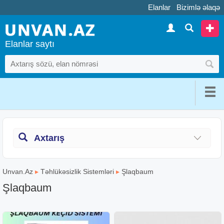
Elanlar
Bizimlə əlaqə
Elanlar saytı
Axtarış
Unvan.Az
▸
Təhlükəsizlik Sistemləri
▸
Şlaqbaum
Şlaqbaum