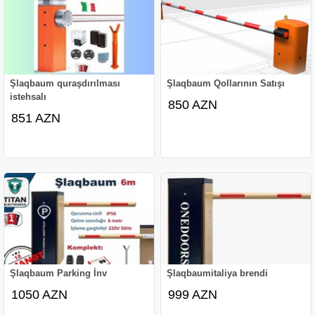
Şlaqbaum quraşdırılması
Şlaqbaum Qollarının Satışı
istehsalı
850 AZN
851 AZN
Şlaqbaum Parking İnv
Şlaqbaumitaliya brendi
1050 AZN
999 AZN