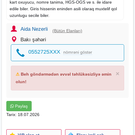
kart oxuyucu, nomre tanima, HGS-OGS ve s. ile idare
edile biler. Giris hissenin eninden asili olaraq muxtelif qol
uzunlugu secile biler.
Tehlukesizlik ve istifade rahatligina onem veren
istifadeciler ucun ideal secimdir.
Aida Nezerli
(Bütün Elanları)
Bakı şəhəri
0552725XXX
nömrəni göstər
×
⚠
Beh göndərmədən əvvəl təhlükəsizliyə əmin
olun!
Paylaş
Tarix: 18.07.2026
ViP elan et
Elanı irəli çək