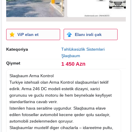
ViP elan et
Elanı irəli çək
Kateqoriya
Təhlükəsizlik Sistemləri
Şlaqbaum
Qiymət
1 450 Azn
Slaqbaum Arma Kontrol
Turkiye istehsali olan Arma Kontrol slaqbaumlari teklif
edirik. Arma 246 DC modeli estetik dizayni, xarici
gorunusu ve guclu motoru ile hem beynelxale keyfiyyet
standartlarina cavab verir.
Istenilen hava seraitine uygundur. Slaqbauma elave
edilen fotosellər avtomobil kecene qeder qolu saxlayir,
avtomobili zedelenmeden qoruyur.
Slaqbaumlar muxtelif diger cihazlarla – idareetme pultu,