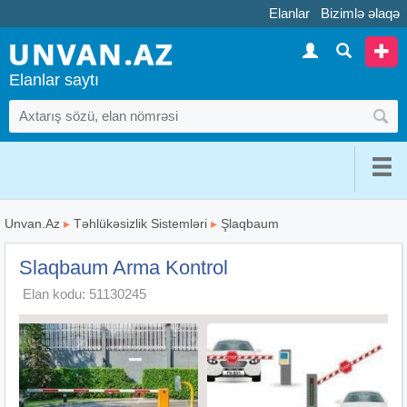
Elanlar
Bizimlə əlaqə
Elanlar saytı
Unvan.Az
▸
Təhlükəsizlik Sistemləri
▸
Şlaqbaum
Slaqbaum Arma Kontrol
Elan kodu: 51130245