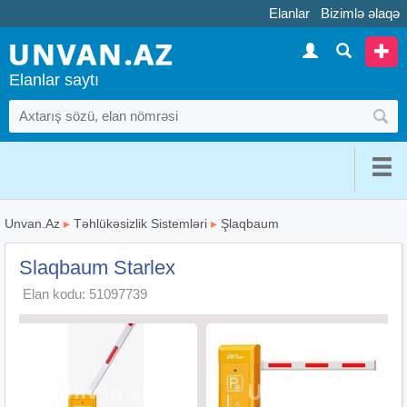
Elanlar
Bizimlə əlaqə
Elanlar saytı
Unvan.Az
▸
Təhlükəsizlik Sistemləri
▸
Şlaqbaum
Slaqbaum Starlex
Elan kodu: 51097739