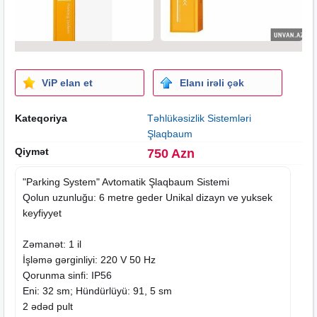
ViP elan et
Elanı irəli çək
Kateqoriya
Təhlükəsizlik Sistemləri
Şlaqbaum
Qiymət
750 Azn
"Parking System" Avtomatik Şlaqbaum Sistemi
Qolun uzunluğu: 6 metre geder Unikal dizayn ve yuksek
keyfiyyet
Zəmanət: 1 il
İşləmə gərginliyi: 220 V 50 Hz
Qorunma sinfi: IP56
Eni: 32 sm; Hündürlüyü: 91, 5 sm
2 ədəd pult