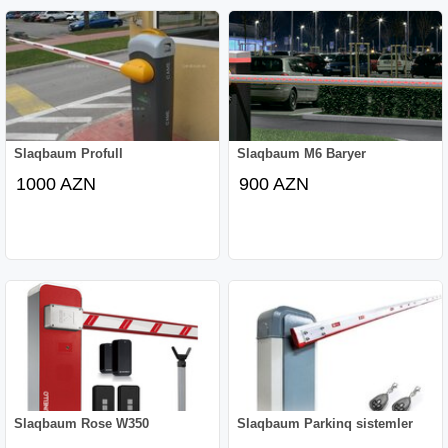
photosel qapılar, photosel qapilar, şüşə, şüşə işi,
canbalkon, can balkon quraşdirilmasi, canbalkon
qurasdirilmasi,
Slaqbaum Profull
Slaqbaum M6 Baryer
1000 AZN
900 AZN
Slaqbaum Rose W350
Slaqbaum Parkinq sistemler