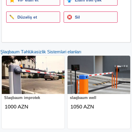
slaqbaunlar, şlaqbaunlar, turniket, turnket, giriş və çıxışa
nəzarət, access control, kart sistemi, noparking, no
Düzəliş et
Sil
parkiq, no parking, yol mane, saxlamaq olmaz, turniketlər,
no parkinq, turnket, nişan, yol, yol nişanı, yol mane, kartla
giris, kartla giriş, turniketler, turniketlər, bariyer, keçid
sistemi, kecid sistemi, barmaq kontrol, kart kontrol,
avtamatik qapılar, avtomatik qapı, nəzarət sistemləri,
Şlaqbaum Təhlükəsizlik Sistemləri elanları
kodla qiris, kodla giriş, təhlükəsizlik sistemləri, pultlar, pult,
pultla açilan, pultla acilan, şlaqbaum pultlari, slaqbaum
pultlari, şlaqbaum, slaqbaum, şlaqbaumlarin
quraşdirilmasi, slaqbaumlarin qurasdirilmasi,
şlaqbaunlarin quraşdirilması, şlaqbaum#giriş və çıxışa
nəzarət#access control#kart sistemi#slaqbaumlar,
slaqbaunlar, şlaqbaumlar, şlaqbaunlar, yol nisanlari, yol
nişasi, təhlükəsizlik
kamera
si, kamera, kameralar, vip
Slaqbaum improtek
slaqbaum well
turniket, vip turniketlər, vip turniketler, şüşəli turniket,
1000 AZN
1050 AZN
suseli turniket, şüşəli turniketlərin satişı, domofon,
damafon, bina qapılarina domofon sistemi quraşdırılmasi,
təhlükəsizlik kameralatin satışı, təhlükəsizlik kameralarin
quraşdirilmasi, kamera qurasdirilmasi, photosel, sensor,