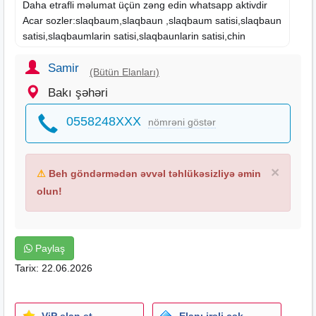
Daha etrafli məlumat üçün zəng edin whatsapp aktivdir
Acar sozler:slaqbaum,slaqbaun ,slaqbaum satisi,slaqbaun
satisi,slaqbaumlarin satisi,slaqbaunlarin satisi,chin
slaqbaum,italiya slaqbaun,italiya slaqbaum,slaqbaum
qurasdirilmasi,slaqbaun qurasdirilmasi,slaqbaum topdan
Samir
(Bütün Elanları)
satisi,slaqbaum servisi,slaqbaum temiri,slaqbaun
Bakı şəhəri
temiri,came slaqbaum,nice slaqbaum,slaqbaumlarin
qurasdirilmasi,slaqbaunlarin qurasdirilmasi,baryer
0558248XXX
nömrəni göstər
sistemleri,turniket,turniket sistemleri,avtostop,no parkiq,no
parking,parklanma,parkinq sistemleri,no parkinq
sistemleri satisi,slaqbaulmar,,ucuz slaqbaum,ucuz
×
⚠
Beh göndərmədən əvvəl təhlükəsizliyə əmin
slaqbaun,slaqbaum servis
olun!
Paylaş
Tarix: 22.06.2026
ViP elan et
Elanı irəli çək