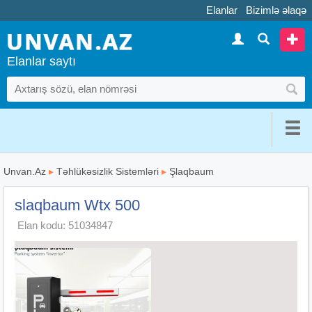
Elanlar
Bizimlə əlaqə
Elanlar saytı
Unvan.Az
▸
Təhlükəsizlik Sistemləri
▸
Şlaqbaum
slaqbaum Wtx 500
Elan kodu: 51034847