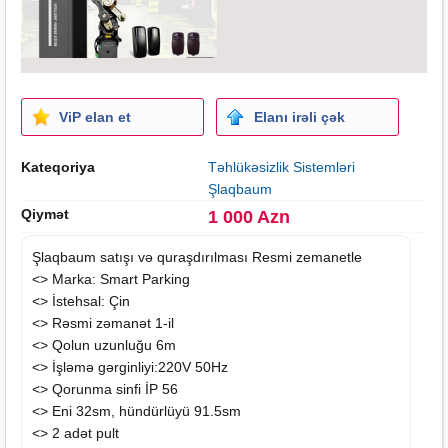
ViP elan et
Elanı irəli çək
Kateqoriya
Təhlükəsizlik Sistemləri
Şlaqbaum
Qiymət
1 000 Azn
Şlaqbaum satışı və quraşdırılması Resmi zemanetle
<> Marka: Smart Parking
<> İstehsal: Çin
<> Rəsmi zəmanət 1-il
<> Qolun uzunluğu 6m
<> İşləmə gərginliyi:220V 50Hz
<> Qorunma sinfi İP 56
<> Eni 32sm, hündürlüyü 91.5sm
<> 2 adət pult