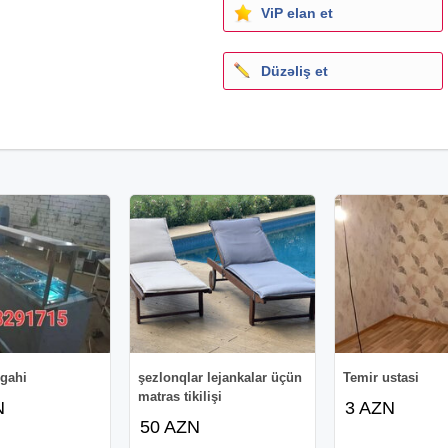
ViP elan et
Düzəliş et
gahi
şezlonqlar lejankalar üçün
Temir ustasi
matras tikilişi
N
3 AZN
50 AZN