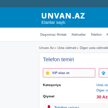
Elanlar saytı
Daşınmaz Əmlak
Xidmətlər
Telefon
Unvan.Az
▸
Usta xidməti
▸
Digər usta xidmətl
Telefon temiri
ViP elan et
Kateqoriya
Usta xi
Digər u
Qiymət
30 Az
Telefon ustasi