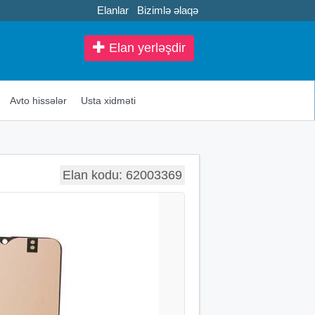
Elanlar
Bizimlə əlaqə
Elan yerləşdir
Avto hissələr
Usta xidməti
Elan kodu: 62003369