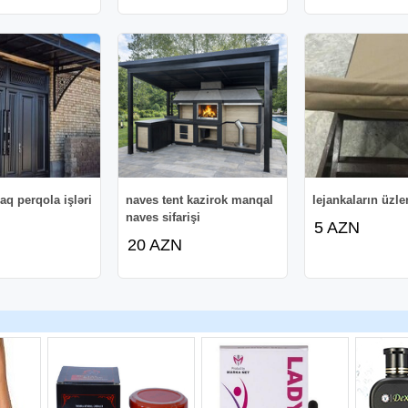
aq perqola işləri
naves tent kazirok manqal
lejankaların üzl
naves sifarişi
5 AZN
20 AZN