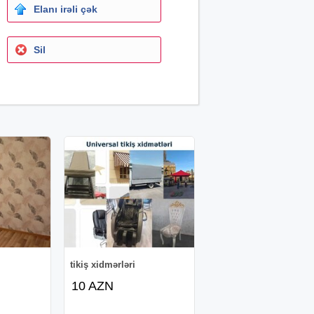
Elanı irəli çək
Sil
tikiş xidmərləri
10 AZN