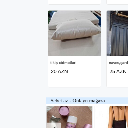
tikiş xidmətləri
naves,çard
20 AZN
25 AZN