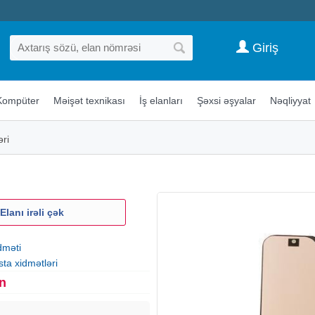
Giriş
Kompüter
Məişət texnikası
İş elanları
Şəxsi əşyalar
Nəqliyyat
əri
Elanı irəli çək
dməti
sta xidmətləri
n