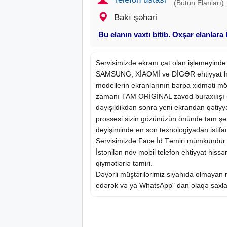
(Bütün Elanları)
Bakı şəhəri
Bu elanın vaxtı bitib. Oxşar elanlara
Servisimizdə ekranı çat olan işləməyin
SAMSUNG, XİAOMİ və DİGƏR
ehtiyyat 
modellerin ekranlarının bərpa xidməti m
zamanı TAM ORİGİNAL zavod buraxılışı ş
dəyişildikdən sonra yeni ekrandan qətiyy
prossesi sizin gözünüzün önündə tam şəf
dəyişimində en son texnologiyadan istifadə
Servisimizdə Face İd Təmiri mümkündür
İstənilən növ mobil telefon ehtiyyat hissər
qiymətlərlə təmiri.
Dəyərli müştərilərimiz siyahıda olmayan
edərək və ya WhatsApp" dan əlaqə saxlay