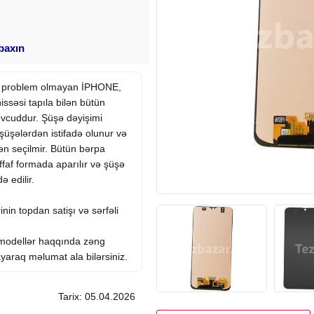
 baxın
də problem olmayan İPHONE,
hissəsi
tapıla bilən bütün
övcuddur. Şüşə dəyişimi
üşələrdən istifadə olunur və
ən seçilmir. Bütün bərpa
faf formada aparılır və şüşə
 edilir.
inin topdan satişı və sərfəli
 modellər haqqında zəng
araq məlumat ala bilərsiniz.
Tarix: 05.04.2026