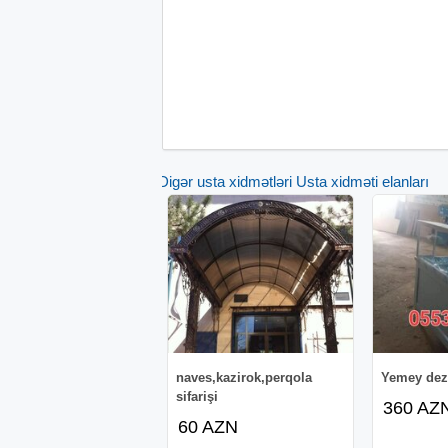
Digər usta xidmətləri Usta xidməti elanları
naves,kazirok,perqola
Yemey dez
sifarişi
360 AZ
60 AZN