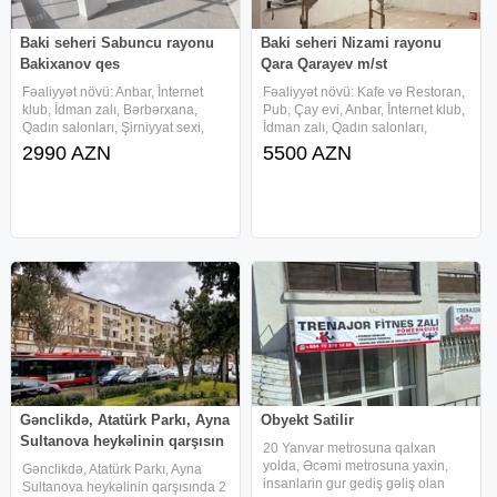
Baki seheri Sabuncu rayonu
Baki seheri Nizami rayonu
Bakixanov qes
Qara Qarayev m/st
Fəaliyyət növü: Anbar, İnternet
Fəaliyyət növü: Kafe və Restoran,
klub, İdman zalı, Bərbərxana,
Pub, Çay evi, Anbar, İnternet klub,
Qadın salonları, Şirniyyat sexi,
İdman zalı, Qadın salonları,
Salonlar, Sexler, Ticarət
Şirniyyat sexi, Salonlar, Sexler,
2990 AZN
5500 AZN
obyektləri, Dükan, Fast Food,
Fast Food, Fabrik, Biznes Mərkəzi,
Mağaza, Aptek, Bank, Trenajor
Bank, Trenajor zalı, Klinikalar,
zalı, Klinikalar, Tədris mərkəzi,
Tədris mərkəzi,
Gənclikdə, Atatürk Parkı, Ayna
Obyekt Satilir
Sultanova heykəlinin qarşısın
20 Yanvar metrosuna qalxan
yolda, Əcəmi metrosuna yaxin,
Gənclikdə, Atatürk Parkı, Ayna
insanlarin gur gediş gəliş olan
Sultanova heykəlinin qarşısında 2