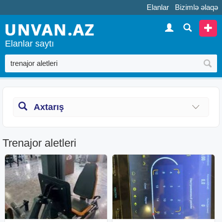
Elanlar
Bizimlə əlaqə
Elanlar saytı
Axtarış
Trenajor aletleri