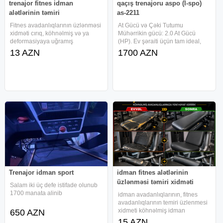
trenajor fitnes idman
qaçış trenajoru aspo (l-spo)
alətlərinin təmiri
as-2211
Fitnes avadanlıqlarının üzlənməsi
At Gücü və Çəki Tutumu
xidməti cırıq, köhnəlmiş və ya
Mühərrikin gücü: 2.0 At Gücü
deformasiyaya uğramış
(HP). Ev şəraiti üçün tam ideal,
oturacaqların, dayaqlıqların
səssiz və dözümlü mühərrikdir.
13 AZN
1700 AZN
(skamyalar, press və ayaq
Maksimum istifadəçi çəkisi: 120
trenajorları) yüksək keyfiyyətli dəri
kq-a qədər çəki daşıma qabiliyyəti
və ya xüsusi davamlı materiallarla
var. Texniki Özəllikləri Sürət
Trenajor idman sport
idman fitnes alətlərinin
üzlənməsi təmiri xidməti
Salam iki üç defe istifade olunub
1700 manata alinib
idman avadanlıqlarının, fitnes
avadanlıqlarının temiri üzlenmesi
xidmeti köhnəlmiş idman
650 AZN
avadanlıqlarına yeni həyat veririk.
15 AZN