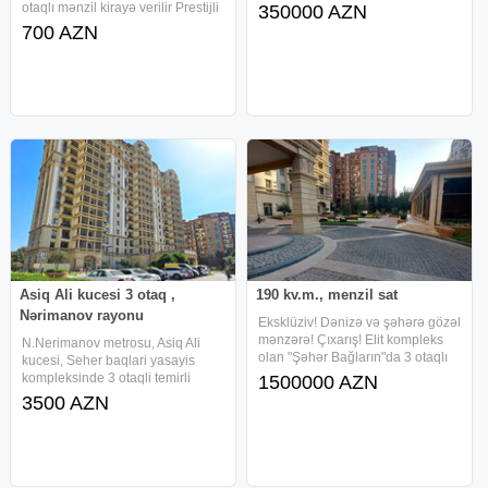
hissəsində, 3 cü mikrorayon
otaqlı mənzil kirayə verilir Prestijli
350000 AZN
dairəsi ilə üz-bəüz, 10 mərtəbəli
ərazidə, Gənclik metrosuna yaxın,
700 AZN
binanin altinda yarim zirzəmi
Ayna Sultanova heykəlinin
satilir. Obyekt hal hazirda
qarşısında yerləşən daş binada
(4/5 mərtəbə, orta
Asiq Ali kucesi 3 otaq ,
190 kv.m., menzil sat
Nərimanov rayonu
Eksklüziv! Dənizə və şəhərə gözəl
mənzərə! Çıxarış! Elit kompleks
N.Nerimanov metrosu, Asiq Ali
olan "Şəhər Bağların"da 3 otaqlı
kucesi, Seher baqlari yasayis
mənzil satılır . Mərtəbə:10/16.
kompleksinde 3 otaqli temirli
1500000 AZN
Ümumi sahəsi: 190 kv.m.,
menzil kirayeye verilir. 16/9,
3500 AZN
Təmirsiz. Mənzil 4 otaqa rahat
190kv.m., 2 san qovsaqi, parket
peredelkaya gedir
dosemesi, yelceken, yeralti
dayanacaqi, her bir meiset esyasi
ile