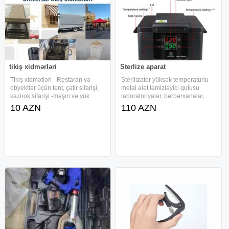
tikiş xidmərləri
Sterlize aparat
Tikiş xidmətləri - Restaran və
Sterilizator yüksək temperaturlu
obyektlər üçün tent, çətir sifarişi,
metal alət təmizləyici qutusu
kazirok sifarişi -maşın və yük
laboratoriyalar, bərbərxanalar,
avtomobilləri üçün tentlərin
gözəllik salonları və ev üçün vacib
10 AZN
110 AZN
hazırlanması -səhnə üçün
təmizlik avadanlığıdır. Dırnaq
brezentlərin tikilməsi -hovuz üçün
cımbızları, qayçı və digər müxtəlif
örtüklərin
növ paslanmayan