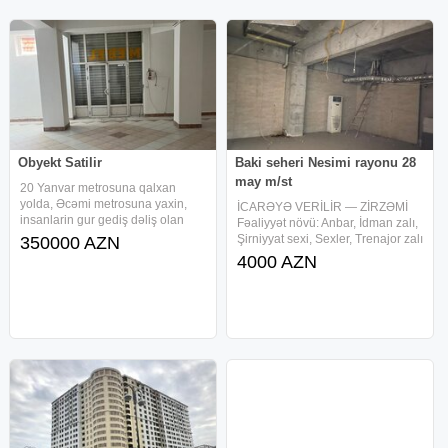
Obyekt Satilir
Baki seheri Nesimi rayonu 28
may m/st
20 Yanvar metrosuna qalxan
yolda, Əcəmi metrosuna yaxin,
İCARƏYƏ VERİLİR — ZİRZƏMİ
insanlarin gur gediş dəliş olan
Fəaliyyət növü: Anbar, İdman zalı,
hissəsində, 3 cü mikrorayon
Şirniyyat sexi, Sexler, Trenajor zalı
350000 AZN
dairəsi ilə üz-bəüz, 10 mərtəbəli
445 m2 Metro: 28 May stansiyası
4000 AZN
binanin altinda yarim zirzəmi
— hər iki çıxışa ayaq məsafəsi 2
satilir. Obyekt hal hazirda
müstəqil giriş mövcuddur Hər iki
girişdə AzParking