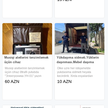
Peşəkar üzləmə xidməti ilə
trenajorlarınız həm rahat, həm
estetik , həm də uzunömürlü olur
Musiqi alətlərini tənzimləmək
Yükdaşıma xidməti.Yüklərin
üçün cihaz
daşınması.Mebel daşıma
Musiqi alətlərinin tənzimləmək
Olke uzre her istiqametde
üçün cihaz Ətraflı yutubda
yukdasima xidmeti heyata
"Электроника УН-01" yazın
kecirdirik. Xirda esyalardan
"İstifadəçinin bütün elanları"
baslayaraq, mebel, iri meiset
60 AZN
10 AZN
bölməsindən digər elanlara baxa
texnikalari, musiqi aletleri,
bilərsiniz # musiqi səs tüneri
avadanliqlar, anbar ve market
qitara pianino
mallari ve s. tipli yukleri dasiyiriq.
Ev,