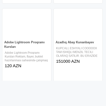
Adobe Lightroom Proqramı
Azadlıq Abay Kunanbayev
Kursları
KUPCALI, ESHYALI COOOOOX
TAM ISHIQLI MENZIL TECILI
Adobe Lightroom Proqramı
OLARAQ SATILIR. BU ERAZIDE
Kursları Reklam, flayer, buklet
BU GIYMETE MENZIL YOXDUR.
hazırlanması sahəsində çalışmaq
151000 AZN
TELESIN. Sürətlə inkişaf edən
istəyənlərin olmazsa olmaz
120 AZN
ƏRAZİ. UMUMI Sahəhı 60m² Otaq
proqramı olan Adobe Lightroom
sayı: 2 otaq Gıy: 151.000 Menzil
proqramını peşəkar reklam
cıxarışılıdır ve
sahəsində uzun illər çalışmış
müəllim