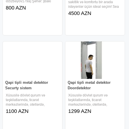
Əzizbəyov179a] Şəhər: [Bakı
sakitlik və komfortu bir arada
şəhəri] Vəzifə öhdəlikləri: Şirkətin
istəyənlər üçün ideal seçim! Sea
800 AZN
məhsul və xidmətlərinin satışını
Breeze, 10-cu dalanda yerləşən
4500 AZN
artırmaq üçün reklam
yeni təmirli, geniş və yüksək
strategiyalarının hazırlanması və
səviyyəli bağ evi kirayə verilir.
həyata
Üstünlüklər: • Dənizə möhtəşəm
Qapi tipli metal detektor
Qapi tipli metal detektor
Securty sistem
Doordetektor
Xüsusilə dövlət qurum və
Xüsusilə dövlət qurum və
təşkilatlarında, ticarət
təşkilatlarında, ticarət
mərkəzlərində, otellərdə,
mərkəzlərində, otellərdə,
xəstəxanalarda, bələdiyyələrdə,
xəstəxanalarda, bələdiyyələrdə,
1100 AZN
1299 AZN
yarmarkalarda, həbsxanalarda,
yarmarkalarda, həbsxanalarda,
məktəblərdə, şadlıq saraylarında,
məktəblərdə, şadlıq saraylarında,
stadionlarda, hərbi və
stadionlarda, hərbi və
təhlükəsizlik
təhlükəsizlik