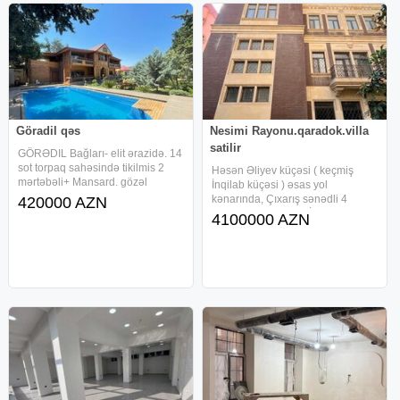
Göradil qəs
Nesimi Rayonu.qaradok.villa
satilir
GÖRƏDIL Bağları- elit ərazidə. 14
sot torpaq sahəsində tikilmis 2
Həsən Əliyev küçəsi ( keçmiş
mərtəbəli+ Mansard. gözəl
İnqilab küçəsi ) əsas yol
proyektli, çox keyfiyyətlə tikilmiş,
kənarında, Çıxarış sənədli 4
420000 AZN
TƏMİRLİ BAĞ EVI satılır. Evin
mərtəbə Villa satılır. İçərisində Lifti
4100000 AZN
ümumi sahəsi 230 kv.m, 4
də var. Girişi kəsişmədə Azər
otaqdan ibaretdir.
Əliyev küçəsindəndir. ( Qorodok )
Məhəllə villalar məhəlləsidir