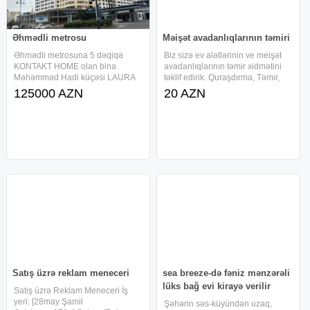
Əhmədli metrosu
Məişət avadanlıqlarının təmiri
Əhmədli metrosuna 5 dəqiqə
Biz sizə ev alətlərinin ve meişət
KONTAKT HOME olan bina
avadanlıqlarının təmir xidmətini
Məhəmməd Hadi küçəsi LAURA
təklif edirik. Quraşdırma, Təmir,
mtk Mərtəbəsi: 17/2, 65 kv.m, 1
Diaqnostika. Professional təmir
125000 AZN
20 AZN
otaq Qaz, su, işıq daimidir Binanın
şirkətin əsas fəaliyyətidir.
mühafizə olunan həyəti, 2 sürətli
Şirkətimiz məişət texnikası və
lifti, uşaq baxçaları, trenajor
aksesuarlarının təmiri
Satış üzrə reklam meneceri
sea breeze-də fəniz mənzərəli
lüks bağ evi kirayə verilir
Satış üzrə Reklam Meneceri İş
yeri: [28may Şamil
Şəhərin səs-küyündən uzaq,