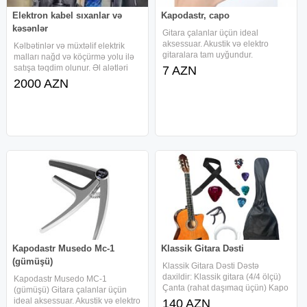
Elektron kabel sıxanlar və
Kapodastr, capo
kəsənlər
Gitara çalanlar üçün ideal
aksessuar. Akustik və elektro
Kəlbətinlər və müxtəlif elektrik
gitaralara tam uyğundur.
malları nağd və köçürmə yolu ilə
kapodastr, capo, gitara aksesuarı,
satışa təqdim olunur. Əl alətləri
7 AZN
gitara kapodastr, musedo mc-1,
kateqoriyasında fərqli məhsul
2000 AZN
gümüşü capo, akustik gitara,
seçimləri mövcuddur və çatdırılma
elektro gitara, gitara üçün capo,
xidməti təmin edilir. Məhsullar
ucuz
həm fərdi istifadə, həm
Kapodastr Musedo Mc-1
Klassik Gitara Dəsti
(gümüşü)
Klassik Gitara Dəsti Dəstə
daxildir: Klassik gitara (4/4 ölçü)
Kapodastr Musedo MC-1
Çanta (rahat daşımaq üçün) Kapo
(gümüşü) Gitara çalanlar üçün
Mizrablar Əlavə simlər Kəmər
ideal aksessuar. Akustik və elektro
140 AZN