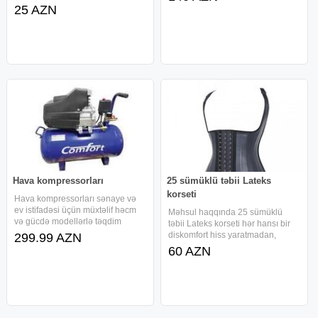
Yumşaq və təmiz səs Yeni
gitaralara tam uyğundur. Yüngül
25 AZN
başlayanlar üçün ideal seçim
və möhkəm metal korpus Güclü
Hədiyyə üçün əla
yay sistemi – rahat istifadə Səsləri
təmiz saxlayır, simləri
Hava kompressorları
25 sümüklü təbii Lateks
korseti
Hava kompressorları sənaye və
ev istifadəsi üçün müxtəlif həcm
Məhsul haqqında 25 sümüklü
və gücdə modellərlə təqdim
təbii Lateks korseti hər hansı bir
olunur. XYBM50 və XY2065
diskomfort hiss yaratmadan,
299.99 AZN
modelləri pnevmatik alətlərin
yorucu pəhriz və mürəkkəb
60 AZN
işlədilməsi və avtomobil təmiri
kompleks məşqləri tətbiq etmədən
kimi işlər üçün uyğun
sizin belinizin ölçüsünün 25 gün
avadanlıqlardır. Hər
ərzində 7-10 sm azalmasına
səbəb