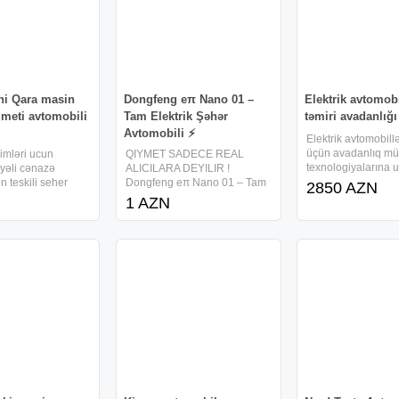
ni Qara masin
Dongfeng eπ Nano 01 –
Elektrik avtomobi
dmeti avtomobili
Tam Elektrik Şəhər
təmiri avadanlığı
Avtomobili ⚡
Elektrik avtomobillə
üçün avadanlıq mü
imləri ucun
QIYMET SADECE REAL
texnologiyalarına 
yəli cənazə
ALICILARA DEYILIR !
peşəkar diaqnostik
n teskili seher
Dongfeng eπ Nano 01 – Tam
2850 AZN
işləri üçün təqdim 
zaq rayonlara
Elektrik Şəhər Avtomobili
1 AZN
avadanlıqlar yüksə
dməti tabut və
Marka: Dongfeng eπ Model:
sistemlərinin xidmə
izdən kanara
Nano 01 Mühərrik: Elektrik
batareya modulları
un sink quroblarin
(EV) Yürüş məsafəsi: 330 –
 saat xidmət defn
430 km � Sürət: max ~140
km/saat �