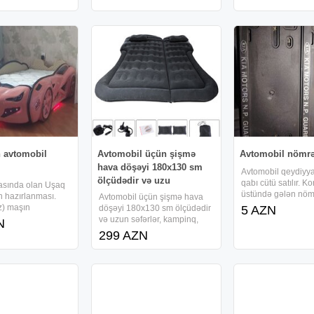
təlimlərə start veriri
klif edir. Xüsusi
üçün Avtomobilin necə
Qorxusuz, stressiz
də zövqünüzə
diaqnostika olunması həm
idarə
obil seçimi ilə
praktiki və həm də nəzəri
 avtomobil
Avtomobil üçün şişmə
Avtomobil nömrə
hava döşəyi 180x130 sm
Avtomobil qeydiyy
ölçüdədir və uzu
qabı cütü satılır. 
asında olan Uşaq
üstündə gələn nöm
ın hazırlanması.
Avtomobil üçün şişmə hava
qayda qanuna uyğ
iz) maşın
döşəyi 180x130 sm ölçüdədir
5 AZN
 Çarpayılar
və uzun səfərlər, kampinq,
N
gli, qarabarıq
piknik və ailə gəzintiləri üçün
299 AZN
ıqlı faraları ilə
ideal seçimdir. Yumşaq flok
zövqünü
örtüklü, möhkəm PVC
Çarpayı ekoloji
materialdan hazırlanıb. Dəstə
elektrikli hava nasosu, 2