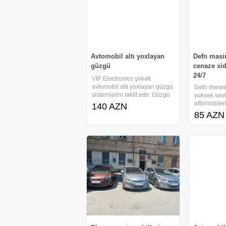
Avtomobil altı yoxlayan
Defn masi
güzgü
cenaze xi
24/7
VİP Electronics şirkəti
avtomobil altı yoxlayan güzgü
Dəfn məras
sistemlərini təklif edir. Güzgü
yuksək səvi
fanarlı və paslanmaz
aftomobileri
140 AZN
materialdandır. Avtomobil altı
daxili və u
85 AZN
yoxlayan güzgü
aparmaq xi
mafə olkəm
aparmaq uc
teskili (24)
avtomobil