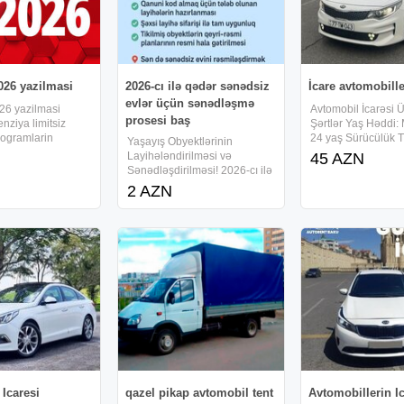
026 yazilmasi
2026-cı ilə qədər sənədsiz
İcare avtomobill
evlər üçün sənədləşmə
26 yazilmasi
Avtomobil İcarəsi 
prosesi baş
enziya limitsiz
Şərtlər Yaş Həddi
rogramlarin
24 yaş Sürücülük T
Yaşayış Obyektlərinin
Vəsiqədə 2 ildən y
Layihələndirilməsi və
45 AZN
təcrübə Depozit: D
Sənədləşdirilməsi! 2026-cı ilə
maşınlar verilir Ətra
qədər sənədsiz evlər üçün
2 AZN
məlumat və rezerv
sənədləşmə prosesi başlayıb!
bizimlə əlaqə saxl
Lisensiyalı layihələr Ev, həyət
evi, mənzil və digər yaşayış
obyektlərinin
Icaresi
qazel pikap avtomobil tent
Avtomobillerin I