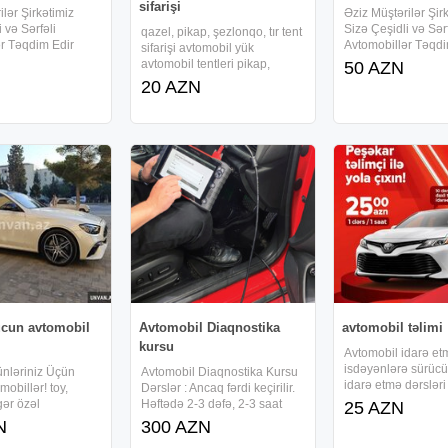
sifarişi
ilər Şirkətimiz
Əziz Müştərilər Şir
 və Sərfəli
Sizə Çeşidli və Sərf
qazel, pikap, şezlonqo, tır tent
ər Təqdim Edir
Avtomobillər Təqdi
sifarişi avtomobil yük
ymete,
Munasib qiymete,
avtomobil tentleri pikap,
50 AZN
e icareye masin
endirimlerle icare
qazel, tır , ateko, tır ve s
20 AZN
k 7/24 icare imkani,
teklif edirik 7/24 ic
avtomobil tentlerinin sifarişi
dur, 15 deqiqe
Depozit yoxdur, 15
istenilen reng , istenilen ölçü
nedlesme, en ucuz
erzinde senedlesm
sifariş götürülür. yağışa
qiymetler
günəşə tam
ucun avtomobil
Avtomobil Diaqnostika
avtomobil təlimi
kursu
Avtomobil idarə et
isdəyənlərə sürücü
ünləriniz Üçün
Avtomobil Diaqnostika Kursu
idarə etmə dərsləri
mobillər! toy,
Dərslər : Ancaq fərdi keçirilir.
25azn, . Təlimlərdə 
gər özəl
Həftədə 2-3 dəfə, 2-3 saat
25 AZN
etmək istəyən sürü
z üçün prestijli və
Avtomobil diaqnostika kursu-
N
300 AZN
metro çıxışlarında 
obil icarəsi
Bu sahəyə yeni başlayanlar