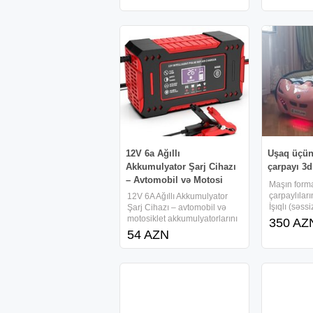
Depozit yoxdur, 15 deqiqe
xidmətini tə
erzinde senedlesme, en ucuz
günləriniz
qiymetler.
uyğun avtom
unudulmaz
12V 6a Ağıllı
Uşaq üçün
Akkumulyator Şarj Cihazı
çarpayı 3d
– Avtomobil və Motosi
Maşın form
çarpaylılar
12V 6A Ağıllı Akkumulyator
İşıqlı (səss
Şarj Cihazı – avtomobil və
formasında.
motosiklet akkumulyatorlarını
350 AZ
parlaq, rən
şarj etmək və bərpa etmək
54 AZN
görünüşü, iş
üçün ideal cihaz. 4-100Ah
uşaqların 
akkumulyatorlarla uyğundur.
oxşayacaq. 
Ağıllı gərginlik aşkarlanması,
təmiz
avtomatik şarj, Pulse