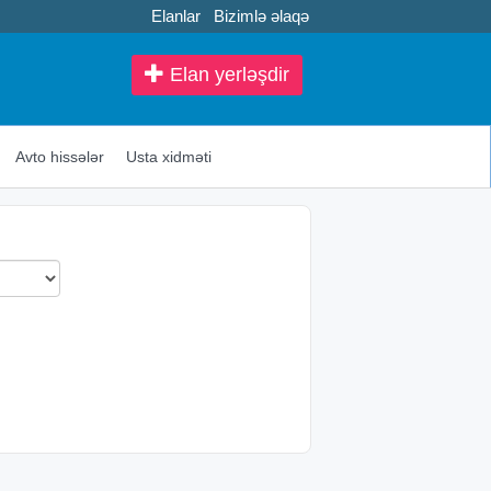
Elanlar
Bizimlə əlaqə
Elan yerləşdir
Avto hissələr
Usta xidməti