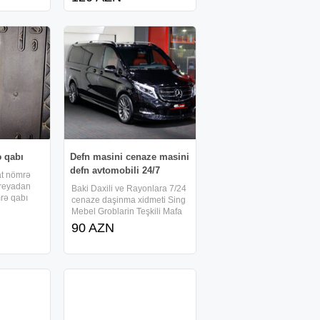
k.
insan avtomobillərinin
 avtomobil
boyasının "sağlam" olduğunu
düşünür. Amma əslində -
bəzən boyada gizli bir ləkə,
örtülü
 qabı
Defn masini cenaze masini
defn avtomobili 24/7
at nömrə
Koreyadan
Baki Daxili ve Rayonlara 7/24
rə qabı
cenaze daşinma xidmeti Sing
undur
Mebel Groblarin Teşkili Mafa
tabut Dəfn mərasimləri ucun
90 AZN
yuksək səviyəli cənazə
aftomobilerin teskili seher
daxili və uzaq rayonlara
aparmaq xidməti tabut və