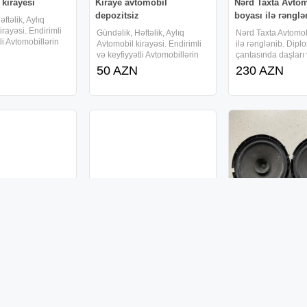
kirayesi
Kiraye avtomobil
Nərd Taxta Avto
depozitsiz
boyası ilə rənglə
ftəlik, Aylıq
irayəsi. Endirimli
Gündəlik, Həftəlik, Aylıq
Nərd Taxta Avtomob
li Avtomobillərin
Avtomobil kirayəsi. Endirimli
ilə rənglənib. Dipl
nasib qiymete,
və keyfiyyətli Avtomobillərin
çantasında daşları
e icareye masin
kirayəsi Munasib qiymete,
zərləridə var. What
50 AZN
230 AZN
k , Depozit yoxdur,
endirimlerle icareye masin
#nerd #nerdtaxta 
erzinde
teklif edirik , Depozit yoxdur,
#nərdtaxtata
, en ucuz
15 deqiqe erzinde
senedlesme, en ucuz
 üçün brlok
Dəfn masini cenaze
Avtomobil Dinam
avtomobil katavaıka
çün brlok. Zərgər
Problemi yoxdu, yo
925. İçində də
verilecek "İstifadəç
Cənazə daşınması həssas
əlik təbii daşlar
elanları" bölməsin
proses olduğu üçün bu
pp: (0 #brlok
elanlarıma baxa bil
sahədə xüsusi işçi qrupumuz
N
25 AZN
lver #nərdtaxtata
çalışır. Cənazə daşınması
80 AZN