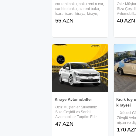
car rent baku, baku rent a car,
Əziz Müştər
car hire baku, az rent baku,
Sizə Çeşidli
İcarə, icare, kirayə, kiraye,
Avtomobill
arenda, prokat, prakat, sifaris,
Munasib qi
55 AZN
40 AZN
sifariş, sifarish, sifariw,
endirimlerl
depozitsiz icare masin,
teklif ediri
depozitsiz arenda, depozit
Depozit yox
olmayan,
erzinde se
qiymetler
Kiraye Avtomobiller
Kicik toy 
kirayesi
Əziz Müştərilər Şirkətimiz
Sizə Çeşidli və Sərfəli
– Xüsusi G
Avtomobillər Təqdim Edir
Zövqlü Avto
Munasib qiymete,
nişan və di
47 AZN
endirimlerle icareye masin
tədbirlərini
170 AZ
teklif edirik 7/24 icare imkani,
rahat avtom