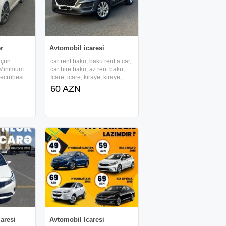
er
Avtomobil icaresi
Üçün
car rent baku, baku rent a car,
: Minimum
car hire baku, az rent baku,
əcrübəsi:
İcarə, icare, kirayə, kiraye,
uxarı
arenda, prokat, prakat, sifaris,
60 AZN
epozitsiz
sifariş, sifarish, sifariw,
flı
depozitsiz icare masin,
asiya üçün
depozitsiz arenda, depozit
ayın
olmayan,
caresi
Avtomobil Icaresi