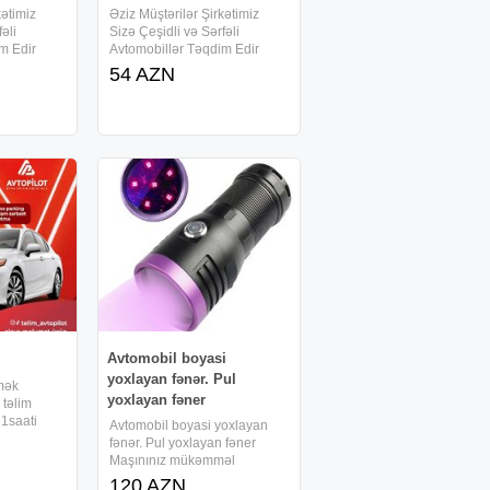
kətimiz
Əziz Müştərilər Şirkətimiz
əli
Sizə Çeşidli və Sərfəli
m Edir
Avtomobillər Təqdim Edir
Munasib qiymete,
54 AZN
ye masin
endirimlerle icareye masin
are imkani,
teklif edirik 7/24 icare imkani,
 deqiqe
Depozit yoxdur, 15 deqiqe
e, en ucuz
erzinde senedlesme, en ucuz
qiymetler
Avtomobil boyasi
yoxlayan fənər. Pul
mək
yoxlayan fəner
 təlim
 1saati
Avtomobil boyasi yoxlayan
iştirak
fənər. Pul yoxlayan fəner
cüləri
Maşınınız mükəmməl
qarşılayıb
görünürmü? Baxın! Bir çox
120 AZN