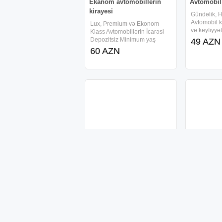
Ekanom avtomobillerin
Avtomobil 
kirayesi
Gündəlik, Hə
Avtomobil k
Lux, Premium və Ekonom
və keyfiyyət
Klass Avtomobillərin İcarəsi
kirayəsi Mu
Depozitsiz Minimum yaş
49 AZN
endirimlerl
həddi 20 yaş Sürücülük
60 AZN
teklif ediri
vəsiqəsinin stajı minimum 1il
15 deqiqe 
Car rental Lux, Premium and
senedlesme
Economy class No Deposit
Minimum age 20 years
Minimum 1
Nərd Taxta Avtomobil
Avtomobil
boyası ilə rənglənib
Avtomobil ü
işi. Gümüş 
Nərd Taxta Avtomobil boyası
xırda Hədiyy
ilə rənglənib. Diplomat
var. Whatsa
çantasında daşları və
250 AZ
#gumus #si
zərləridə var. Whatsapp: (0
230 AZN