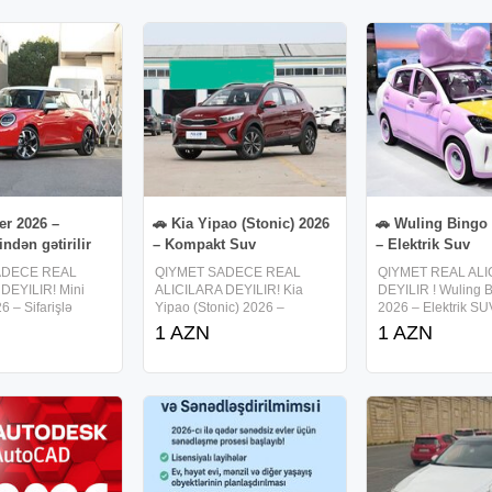
er 2026 –
🚗 Kia Yipao (Stonic) 2026
🚗 Wuling Bingo
indən gətirilir
– Kompakt Suv
– Elektrik Suv
ADECE REAL
QIYMET SADECE REAL
QIYMET REAL ALI
DEYILIR! Mini
ALICILARA DEYILIR! Kia
DEYILIR ! Wuling 
 – Sifarişlə
Yipao (Stonic) 2026 –
2026 – Elektrik S
rilir Çindən
Kompakt SUV Mühərrik: 1.4L
elektrik avtomobil 
1 AZN
1 AZN
tirilən premium
benzin Çəkiş: Ön (FWD)
401–510 km Mühər
obili! Mini Cooper
Ekonom yanacaq sərfiyyatı
(102 hp) � Sürətli 
sürət və fərqlilik
Şəhər sürüşü üçün ideal ölçü
Geniş salon və raha
urbo mühərrik
Rahat və praktik interyer Bu
Böyük baqaj –
model