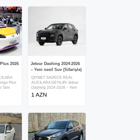
 Plus 2026
Jetour Dashing 2024-2026
– Yeni nəsil Suv (Sifarişlə)
CILARA
QIYMET SADECE REAL
Bingo Plus
ALICILARA DEYILIR! Jetour
UV Tam
Dashing 2024-2026 – Yeni
Yürüş:
nəsil SUV (Sifarişlə) 1.5T /
1 AZN
rik: 75 kW
1.6T turbo mühərrik 156 –
şarj imkanı
197 at gücü Futuristik və sport
t interyer
dizayn Böyük sensor ekran +
digital panel Smart