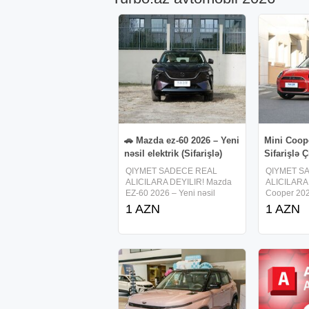
🚗 Mazda ez-60 2026 – Yeni
Mini Coop
nəsil elektrik (Sifarişlə)
Sifarişlə Ç
QIYMET SADECE REAL
QIYMET S
ALICILARA DEYILIR! Mazda
ALICILARA 
EZ-60 2026 – Yeni nəsil
Cooper 2026
elektrik SUV (Sifarişlə) 2026
Çindən gəti
1 AZN
1 AZN
model Elektrik və hybrid
sifarişlə gə
(range extender) variantları
şəhər avtom
258 at gücü, arxa ötürücü
2026 – stil, 
(RWD) 600 km-ə qədər yürüş
1.5 / 2.0 T