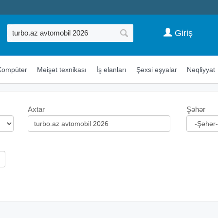
Giriş
Kompüter
Məişət texnikası
İş elanları
Şəxsi əşyalar
Nəqliyyat
Axtar
Şəhər