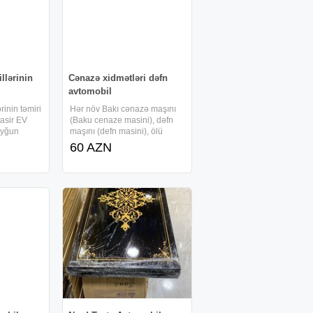
llərinin
Cənazə xidmətləri dəfn
avtomobil
rinin təmiri
Hər növ Bakı cənazə maşını
asir EV
(Baku cenaze masini), dəfn
uyğun
maşını (defn masini), ölü
a və servis
maşını (olu masini), meyid
60 AZN
olunur. Bu
maşını (meyit masini),
k gərginlik
professional cənazə daşıma
ti və
(cenaze dasima), bütün növ
nın
tabut maşını, mafə (mafa)
maşını və