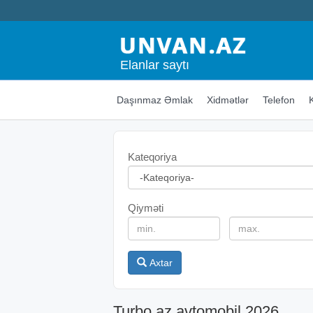
Elanlar saytı
Daşınmaz Əmlak
Xidmətlər
Telefon
Kateqoriya
Qiyməti
Axtar
Turbo.az avtomobil 2026