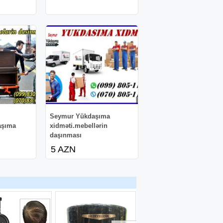
Seymur Yükdaşıma
aşıma
xidməti.mebellərin
daşınması
5 AZN