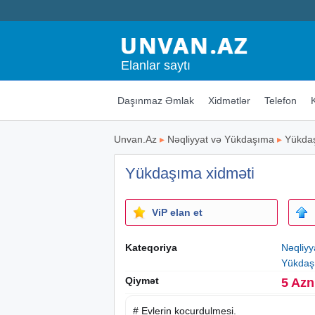
Elanlar saytı
Daşınmaz Əmlak
Xidmətlər
Telefon
Unvan.Az
▸
Nəqliyyat və Yükdaşıma
▸
Yükda
Yükdaşıma xidməti
ViP elan et
Kateqoriya
Nəqliy
Yükdaş
Qiymət
5 Azn
#
Evlerin
kocurdulmesi.