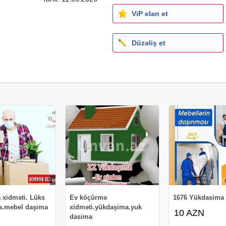
ViP elan et
Düzəliş et
 xidməti. Lüks
Ev köçürmə
1676 Yükdasima 
a.mebel daşima
xidməti.yükdaşima.yuk
10 AZN
dasima