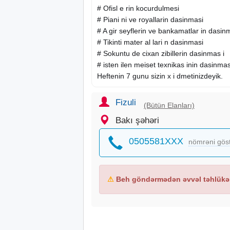
# Ofisl e rin kocurdulmesi
# Piani ni ve royallarin dasinmasi
# A gir seyflerin ve bankamatlar in dasin
# Tikinti mater al lari n dasinmasi
# Sokuntu de cixan zibillerin dasinmas i
# isten ilen meiset texnikas inin dasinmas
Heftenin 7 gunu sizin x i dmetinizdeyik.
Fizuli
(Bütün Elanları)
Bakı şəhəri
0505581XXX
nömrəni gös
⚠
Beh göndərmədən əvvəl təhlükəs