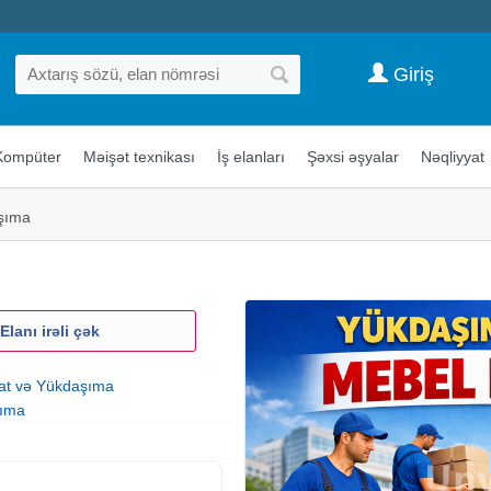
Giriş
Kompüter
Məişət texnikası
İş elanları
Şəxsi əşyalar
Nəqliyyat
şıma
Elanı irəli çək
yat və Yükdaşıma
ıma