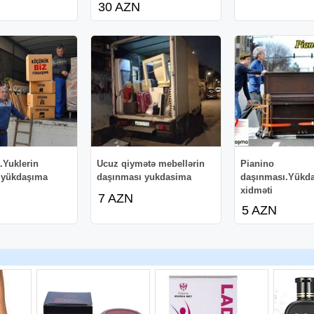
30 AZN
.Yuklerin
Ucuz qiymətə mebellərin
Pianino
 yükdaşıma
daşınması yukdasima
daşınması.Yükd
xidməti
7 AZN
5 AZN