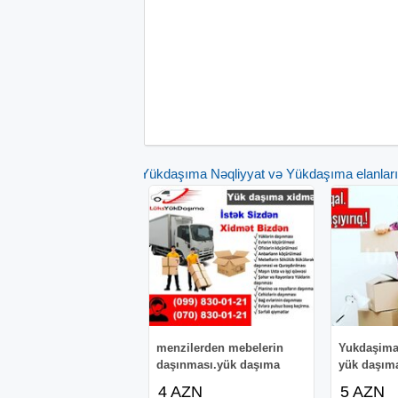
Yükdaşıma Nəqliyyat və Yükdaşıma elanları
menzilerden mebelerin
Yukdaşima
daşınması.yük daşıma
yük daşım
4 AZN
5 AZN