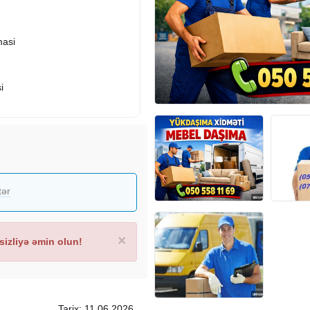
masi
i
tər
×
izliyə əmin olun!
Tarix: 11.06.2026