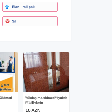
Elanı irəli çək
Sil
Xidməti
Yükdaşıma.xidmeti##yukdaşıma###daşıma
####Evlərin
10 AZN