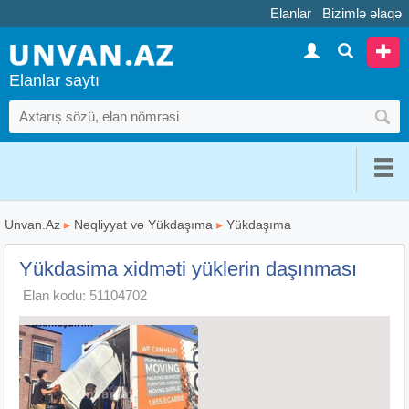
Elanlar
Bizimlə əlaqə
Elanlar saytı
Unvan.Az
▸
Nəqliyyat və Yükdaşıma
▸
Yükdaşıma
Yükdasima xidməti yüklerin daşınması
Elan kodu: 51104702