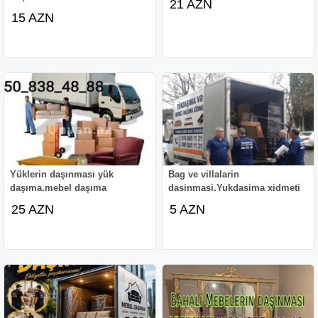
21 AZN
15 AZN
Yüklerin daşınması yük
Bag ve villalarin
daşıma.mebel daşıma
dasinmasi.Yukdasima xidmeti
25 AZN
5 AZN