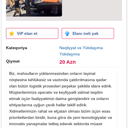
ViP elan et
Elanı irəli çək
Kateqoriya
Nəqliyyat və Yükdaşıma
Yükdaşıma
Qiymət
20 Azn
Biz, məhsulların yüklənməsindən onların təyinat
nöqtəsinə təhlükəsiz və vaxtında çatdırılmasına qədər
olan bütün logistik prosesləri peşəkar şəkildə idarə edirik.
Müştərilərimizə operativ və keyfiyyətli xidmət təqdim
etmək üçün fəaliyyətimizi daima genişləndirir və onların
ehtiyaclarına uyğun çevik həllər təklif edirik.
Xidmətlərimizin rahat və əlçatan olması bizim üçün əsas
prioritetlərdən biridir, buna görə də yeni texnologiyalar və
innovativ yanaşmalar tətbiq edərək sektorda müasir