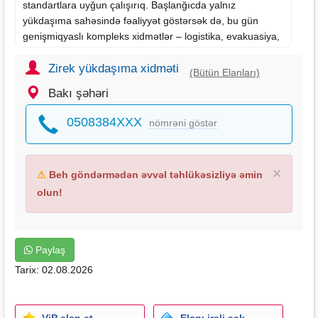
standartlara uyğun çalışırıq. Başlanğıcda yalnız
yükdaşıma sahəsində fəaliyyət göstərsək də, bu gün
genişmiqyaslı kompleks xidmətlər – logistika, evakuasiya,
işçi qüvvəsi təminatı, usta və anbar xidmətləri kimi
müxtəlif həlləri müştərilərimizə təqdim edirik. Məqsədimiz,
Zirek yükdaşıma xidməti
(Bütün Elanları)
yalnız daşınma deyil, həm də müştərilərimizin bütün
Bakı şəhəri
logistika ehtiyaclarını ən yüksək səviyyədə qarşılamaqdır.
0508384XXX
nömrəni göstər
×
⚠
Beh göndərmədən əvvəl təhlükəsizliyə əmin
olun!
Paylaş
Tarix: 02.08.2026
ViP elan et
Elanı irəli çək