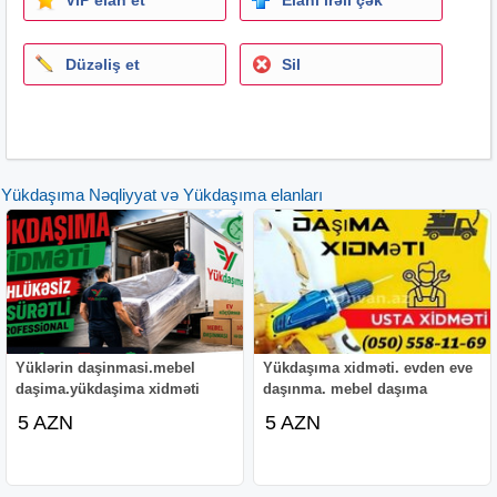
Düzəliş et
Sil
Yükdaşıma Nəqliyyat və Yükdaşıma elanları
Yüklərin daşinmasi.mebel
Yükdaşıma xidməti. evden eve
daşima.yükdaşima xidməti
daşınma. mebel daşıma
5 AZN
5 AZN