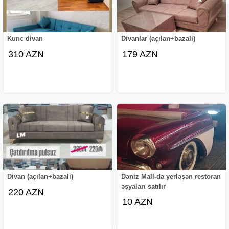
Kunc divan
Divanlar (açılan+bazali)
310 AZN
179 AZN
Divan (açılan+bazali)
Dəniz Mall-da yerləşən restoran
əşyaları satılır
220 AZN
10 AZN