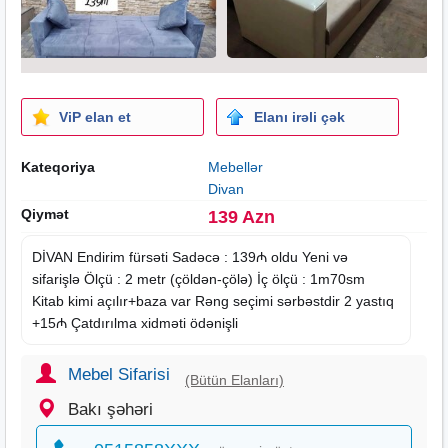
ViP elan et
Elanı irəli çək
Kateqoriya
Mebellər
Divan
Qiymət
139 Azn
DİVAN Endirim fürsəti Sadəcə : 139₼ oldu Yeni və
sifarişlə Ölçü : 2 metr (çöldən-çölə) İç ölçü : 1m70sm
Kitab kimi açılır+baza var Rəng seçimi sərbəstdir 2 yastıq
+15₼ Çatdırılma xidməti ödənişli
Mebel Sifarisi
(Bütün Elanları)
Bakı şəhəri