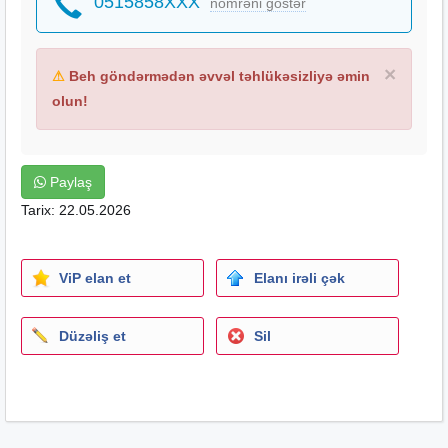
0515858XXX
nömrəni göstər
×
⚠
Beh göndərmədən əvvəl təhlükəsizliyə əmin
olun!
Paylaş
Tarix: 22.05.2026
ViP elan et
Elanı irəli çək
Düzəliş et
Sil