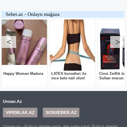
Unvan.Az
VIPEMLAK.AZ
SONXEBER.AZ
Unvan.az - Pulsuz elanlar saytı, alqı satqı sayti, Pulsuz elanlar