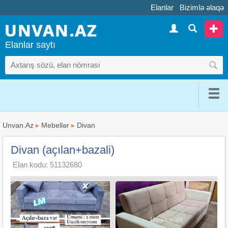
Elanlar
Bizimlə əlaqə
Elanlar saytı
Unvan.Az
▸
Mebellər
▸
Divan
Divan (açılan+bazali)
Elan kodu: 51132680