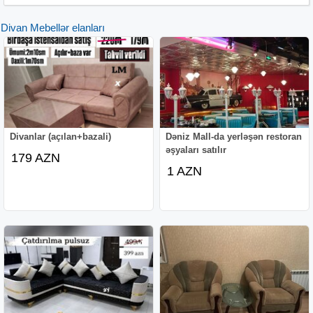
Divan Mebellər elanları
Divanlar (açılan+bazali)
Dəniz Mall-da yerləşən restoran
əşyaları satılır
179 AZN
1 AZN