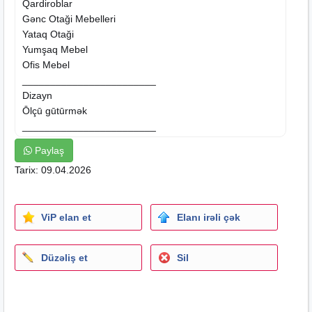
Qardiroblar
Gənc Otaği
Mebelleri
Yataq Otaği
Yumşaq Mebel
Ofis Mebel
________________________
Dizayn
Ōlçū gūtūrmək
________________________
Divan
Taxtlarin sifarişi.Reng seçimide etmək
Paylaş
mümkündür.Alt hissəsi bazaıdır .İstənilən ölçüdə və
Tarix: 09.04.2026
rəngdə sifariş etmək mūmkūndūr.
ViP elan et
Elanı irəli çək
Düzəliş et
Sil