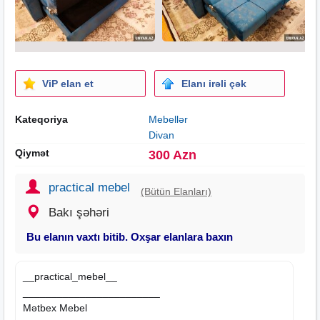
ViP elan et
Elanı irəli çək
Kateqoriya
Mebellər
Divan
Qiymət
300 Azn
practical mebel
(Bütün Elanları)
Bakı şəhəri
Bu elanın vaxtı bitib. Oxşar elanlara baxın
__practical_mebel__
________________________
Mətbex Mebel