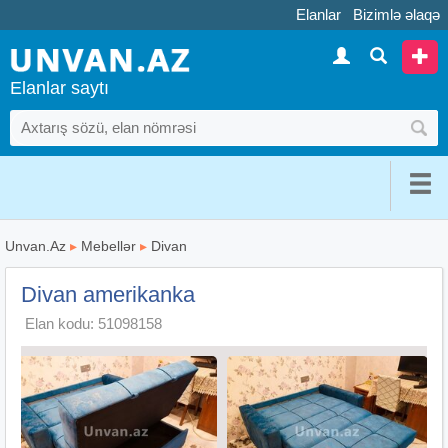
Elanlar
Bizimlə əlaqə
Elanlar saytı
Unvan.Az
▸
Mebellər
▸
Divan
Divan amerikanka
Elan kodu: 51098158