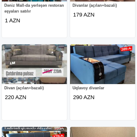
Dəniz Mall-da yerləşən restoran
Divanlar (açılan+bazali)
əşyaları satılır
179 AZN
1 AZN
Divan (açılan+bazali)
Uqlavoy divanlar
220 AZN
290 AZN