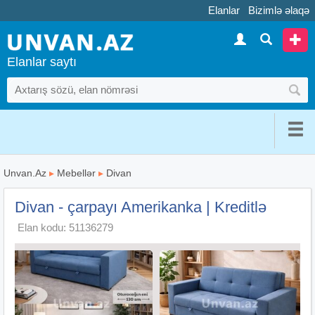
Elanlar
Bizimlə əlaqə
Elanlar saytı
Unvan.Az
▸
Mebellər
▸
Divan
Divan - çarpayı Amerikanka | Kreditlə
Elan kodu: 51136279