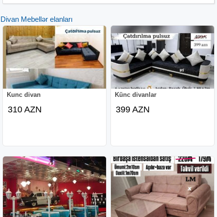
18 ay ayda 47₼
Divan Mebellər elanları
Geniş, qalın və yumşaq oturacağa malik bu konseptin
funksionallığı məhsulu daha maraqlı və səmərəli edir.
Üstəlik əşya və geyimləri yerləşdirmək üçün bazası da
var.
Ölçüləri: 160*87*107 (açılışda 160*180*107)
Mex.: Amerikanka (bazalı)
Kunc divan
Künc divanlar
310 AZN
399 AZN
İstənilən rəng seçimi mümkündür
Sifariş əsasında məhsul 7-10 gün ərzində hazır olur.
Çatdırılma pulsuzdur.
--
@
mebelmanplus
sizlərə indi daha sərfəli qiymətlərlə daha
mükəmməl mebellər təklif edir.
--
#divanlar #amerikanka #mebelalemi #mebel
#mebelmanplus #endirim #keşfet #love #capcut #trending