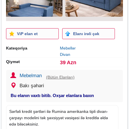
ViP elan et
Elanı irəli çək
Kateqoriya
Mebellər
Divan
Qiymət
39 Azn
Mebelman
(Bütün Elanları)
Bakı şəhəri
Bu elanın vaxtı bitib. Oxşar elanlara baxın
Sərfəli kredit şərtləri ilə Rumina amerikanka tipli
divan
-
çarpayı modelini tək şəxsiyyət vəsiqəsi ilə kreditlə əldə
edə biləcəksiniz.