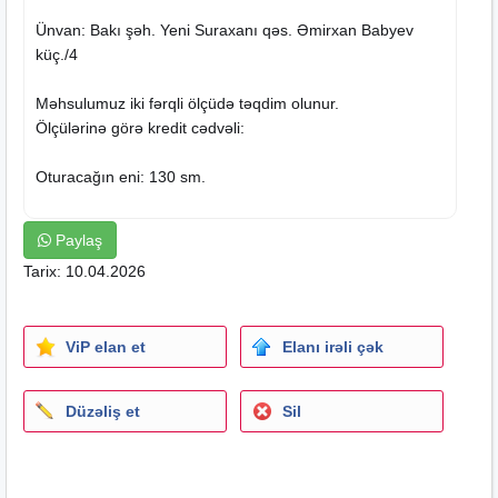
Ünvan: Bakı şəh. Yeni Suraxanı qəs. Əmirxan Babyev
küç./4
Məhsulumuz iki fərqli ölçüdə təqdim olunur.
Ölçülərinə görə kredit cədvəli:
Oturacağın eni: 130 sm.
6 ay ayda 98₼
Paylaş
9 ay ayda 68₼
Tarix: 10.04.2026
12 ay ayda 54₼
15 ay ayda 45₼
18 ay ayda 39₼
ViP elan et
Elanı irəli çək
--
Oturacağın eni: 150 sm.
Düzəliş et
Sil
6 ay ayda 117₼
9 ay ayda 83₼
12 ay ayda 65₼
15 ay ayda 54₼