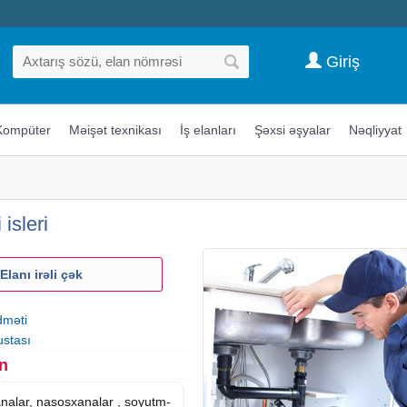
Giriş
Kompüter
Məişət texnikası
İş elanları
Şəxsi əşyalar
Nəqliyyat
isleri
Elanı irəli çək
dməti
ustası
n
analar, nasosxanalar , soyutm-