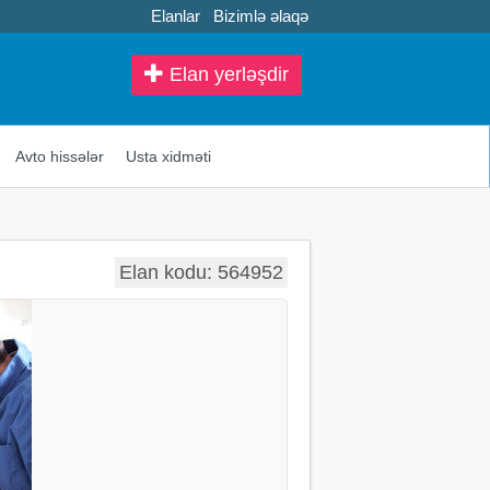
Elanlar
Bizimlə əlaqə
Elan yerləşdir
Avto hissələr
Usta xidməti
Elan kodu: 564952