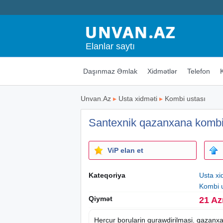
Elanlar saytı
Daşınmaz Əmlak
Xidmətlər
Telefon
Unvan.Az
▸
Usta xidməti
▸
Kombi ustası
Santexnik qazanxana kombi 
ViP elan et
Kateqoriya
Usta xi
Kombi 
Qiymət
21 Az
Hercur borularin qurawdirilmasi. qazanx