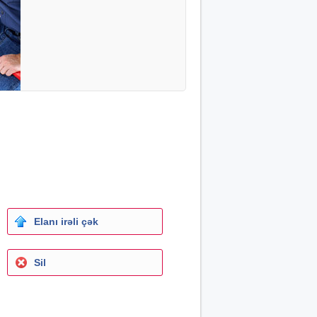
Elanı irəli çək
Sil