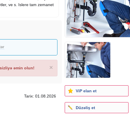
xetler, ve s. Islere tam zemanet
tər
×
izliyə əmin olun!
ViP elan et
Tarix: 01.08.2026
Düzəliş et