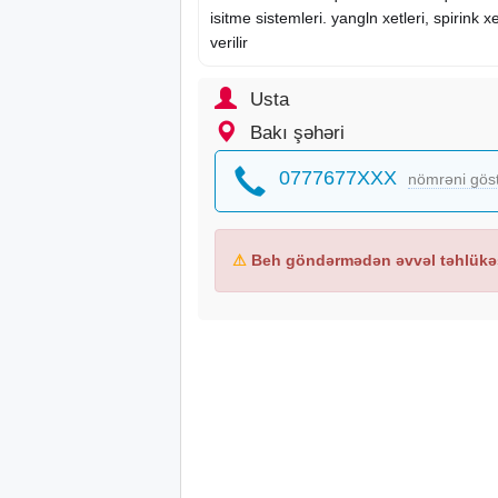
isitme sistemleri. yangln xetleri, spirink 
verilir
Usta
Bakı şəhəri
0777677XXX
nömrəni gös
⚠
Beh göndərmədən əvvəl təhlükəs