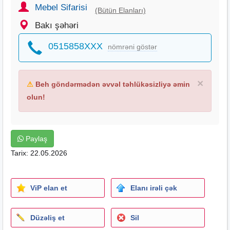
Mebel Sifarisi
(Bütün Elanları)
Bakı şəhəri
0515858XXX
nömrəni göstər
×
⚠
Beh göndərmədən əvvəl təhlükəsizliyə əmin
olun!
Paylaş
Tarix: 22.05.2026
ViP elan et
Elanı irəli çək
Düzəliş et
Sil