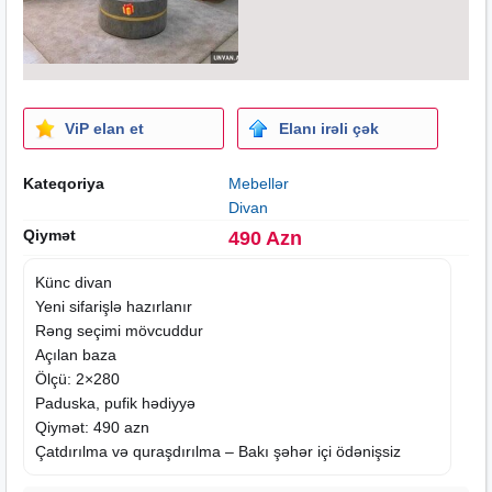
ViP elan et
Elanı irəli çək
Kateqoriya
Mebellər
Divan
Qiymət
490 Azn
Künc divan
Yeni sifarişlə hazırlanır
Rəng seçimi mövcuddur
Açılan baza
Ölçü: 2×280
Paduska, pufik hədiyyə
Qiymət: 490 azn
Çatdırılma və quraşdırılma – Bakı şəhər içi ödənişsiz