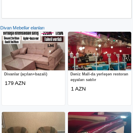
Divan Mebellər elanları
Divanlar (açılan+bazali)
Dəniz Mall-da yerləşən restoran
əşyaları satılır
179 AZN
1 AZN