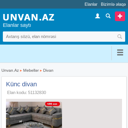
Elanlar
Bizimlə əlaqə
Elanlar saytı
Unvan.Az
▸
Mebellər
▸
Divan
Künc divan
Elan kodu: 51132830