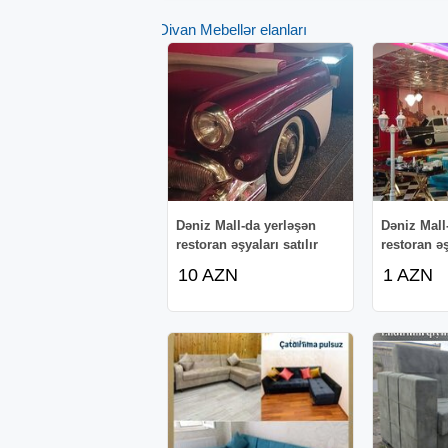
Divan Mebellər elanları
Dəniz Mall-da yerləşən
Dəniz Mall
restoran əşyaları satılır
restoran əş
10 AZN
1 AZN