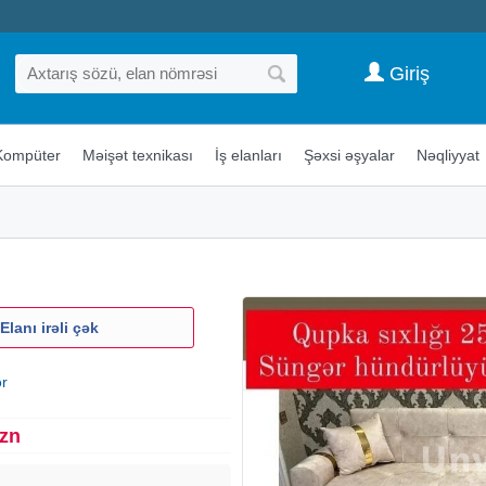
Giriş
Kompüter
Məişət texnikası
İş elanları
Şəxsi əşyalar
Nəqliyyat
Elanı irəli çək
ər
Azn