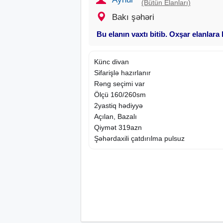
(Bütün Elanları)
Bakı şəhəri
Bu elanın vaxtı bitib. Oxşar elanlara
Künc divan
Sifarişlə hazırlanır
Rəng seçimi var
Ölçü 160/260sm
2yastiq hədiyyə
Açılan, Bazalı
Qiymət 319azn
Şəhərdaxili çatdırılma pulsuz