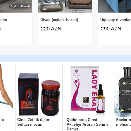
anlar
Divan (açılan+bazali)
Uqlavoy divanlar
N
220 AZN
290 AZN