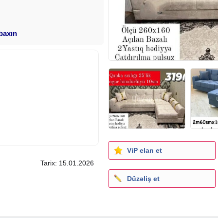
 baxın
ViP elan et
Tarix: 15.01.2026
Düzəliş et