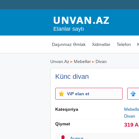
Elanlar saytı
Daşınmaz Əmlak
Xidmətlər
Telefon
Unvan.Az
▸
Mebellər
▸
Divan
Künc divan
ViP elan et
Kateqoriya
Mebell
Divan
Qiymət
319 
Aynur