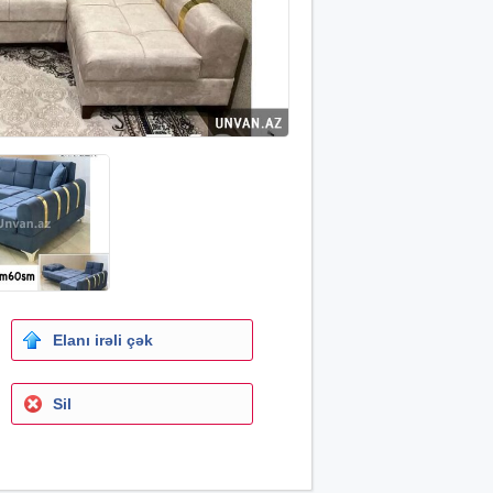
Elanı irəli çək
Sil