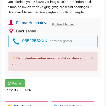
vasitələrinin yalnız icazə verilmiş şəxslər tərəfindən daxil
olmasına imkan verir və giriş-çıxış prosesini asanlaşdırır.
Uzaqdan İdarəetmə-Bəzi şlaqbaum qolları, uzaqdan
idarəetmə sistemləri ilə işləyir. Bu da təhlükəsizlik
qüvvələrinə və ya nəzarətçilərə giriş icazəsi vermək və ya
Fatma Humbatova
(Bütün Elanları)
qolu bağlamaq üçün asanlıqla əməliyyat etməyə imkan
Bakı şəhəri
verir.
Təhlükəsizlik və Nəzarət-Nəqliyyat vasitələrinin yalnız
0552255XXX
nömrəni göstər
icazə verilən şəxslər tərəfindən əraziyə daxil olmasını
təmin edir, bununla da təhlükəsizlik səviyyəsini artırır.
×
⚠
Beh göndərmədən əvvəl təhlükəsizliyə əmin
olun!
Paylaş
Tarix: 05.08.2026
ViP elan et
Elanı irəli çək