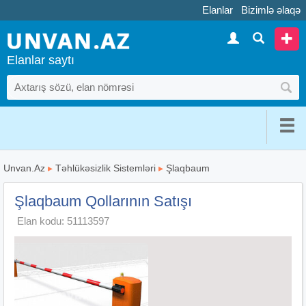
Elanlar
Bizimlə əlaqə
Elanlar saytı
Unvan.Az
▸
Təhlükəsizlik Sistemləri
▸
Şlaqbaum
Şlaqbaum Qollarının Satışı
Elan kodu: 51113597