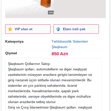
ViP elan et
Elanı irəli çək
Kateqoriya
Təhlükəsizlik Sistemləri
Şlaqbaum
Qiymət
850 Azn
Şlaqbaum Qollarının Satışı
Şlaqbaum qolları, avtomobillərin və digər nəqliyyat
vasitələrinin müəyyən ərazilərə girişini tənzimləyən və
giriş nəzarəti üçün istifadə olunan mexanizmlərdir. Bu
sistemlər ən çox parkinq sahələrində, ticarət
mərkəzlərində, havalimanlarında, qapalı park
sahələrində, sənaye obyektlərində və digər mühafizə
olunan ərazilərdə tətbiq olunur.
Giriş və Çıxış İdarəetməsi-Şlaqbaum qolları, nəqliyyat