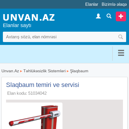
Elanlar
Bizimlə əlaqə
Elanlar saytı
Unvan.Az
▸
Təhlükəsizlik Sistemləri
▸
Şlaqbaum
Slaqbaum temiri ve servisi
Elan kodu: 51034042