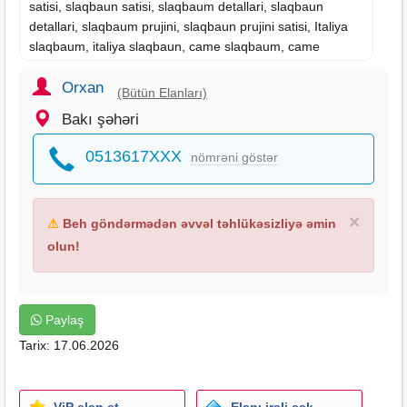
satisi, slaqbaun satisi, slaqbaum detallari, slaqbaun
detallari, slaqbaum prujini, slaqbaun prujini satisi, Italiya
slaqbaum, italiya slaqbaun, came slaqbaum, came
slaqbaun, slaqbaum satisi, slaqbaun satisi, nice
slaqbaum, nice slaqbaun, parkinq sistem, parking
Orxan
(Bütün Elanları)
sistemler, parking sistem satisi, no parkinq sistem, no
Bakı şəhəri
parking sistem, parking sistemlerin qurasdirilmasi,
avtostop, parklanma
0513617XXX
nömrəni göstər
×
⚠
Beh göndərmədən əvvəl təhlükəsizliyə əmin
olun!
Paylaş
Tarix: 17.06.2026
ViP elan et
Elanı irəli çək