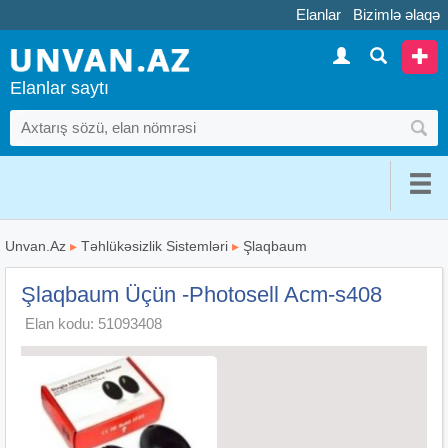
Elanlar
Bizimlə əlaqə
Elanlar saytı
Unvan.Az
▸
Təhlükəsizlik Sistemləri
▸
Şlaqbaum
Şlaqbaum Üçün -Photosell Acm-s408
Elan kodu: 51093408