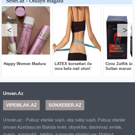
Unvan.Az
VIPEMLAK.AZ
SONXEBER.AZ
Unvan.az - Pulsuz elanlar saytı, alqı satqı sayti, Pulsuz elanlar
ünvanı Azerbaycan Bakida evler, obyektlər, dasinmaz emlak,
masin, avtomobil , telefon, komputer elanlari var. Məhsul