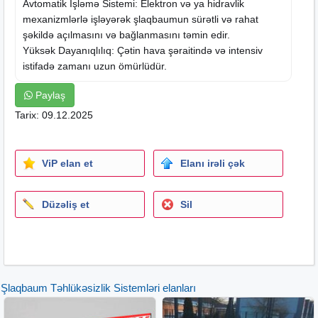
Avtomatik İşləmə Sistemi: Elektron və ya hidravlik
mexanizmlərlə işləyərək şlaqbaumun sürətli və rahat
şəkildə açılmasını və bağlanmasını təmin edir.
Yüksək Dayanıqlılıq: Çətin hava şəraitində və intensiv
istifadə zamanı uzun ömürlüdür.
Paylaş
Tarix: 09.12.2025
ViP elan et
Elanı irəli çək
Düzəliş et
Sil
Şlaqbaum Təhlükəsizlik Sistemləri elanları