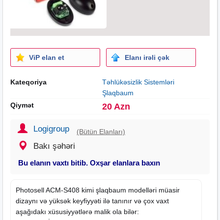
ViP elan et
Elanı irəli çək
Kateqoriya
Təhlükəsizlik Sistemləri
Şlaqbaum
Qiymət
20 Azn
Logigroup
(Bütün Elanları)
Bakı şəhəri
Bu elanın vaxtı bitib. Oxşar elanlara baxın
Photosell ACM-S408 kimi şlaqbaum modelləri müasir
dizaynı və yüksək keyfiyyəti ilə tanınır və çox vaxt
aşağıdakı xüsusiyyətlərə malik ola bilər: