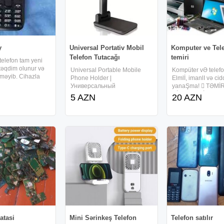
y
Universal Portativ Mobil
Komputer ve Tel
Telefon Tutacağı
temiri
 telefon tam yeni
təqdim olunur və
Universal Portable Mobile
Kompüter vƏ telefon
ilməyib. Cihazla
Phone Holder |
Elmlİ, imanlI və cid
tor verilir və iki
Универсальный
yanaŞma!  TƏMİR
əyi mövcuddur.
Переносной Держатель для
DİAQNOSTİKA 
5 AZN
20 AZN
ı istifadəsi üçün
Мобильных Телефонов |
GÜCLƏNDİRİLMƏ
uşa sahibdir.
Universal Portativ Mobil
SİSTEMİN BƏRPAS
qında -
Telefon Tutacağı - 20 yanvara
PROQRAMM TƏMİN
2 manata göndərmək
SERVERLƏRİN Q
mümkündür. Sumqayıt,
 ŞƏBƏKƏLƏRİN
Xırdalan və Bakıya
QURULMASI  İTM
FAYLLARIN
atasi
Mini Sərinkeş Telefon
Telefon satılır