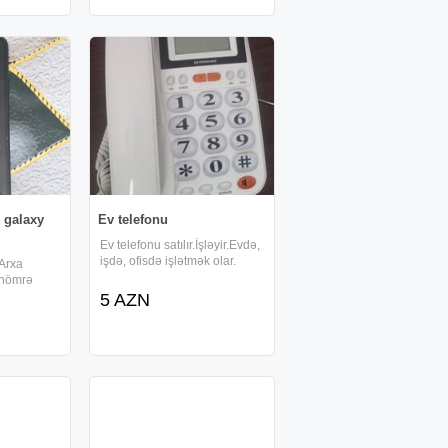
bilərsiniz maqnit telefon
, podcast
ə üçün
ətlər:
azma
 galaxy
Ev telefonu
Ev telefonu satılır.İşləyir.Evdə,
işdə, ofisdə işlətmək olar.
.Arxa
 nömrə
5 AZN