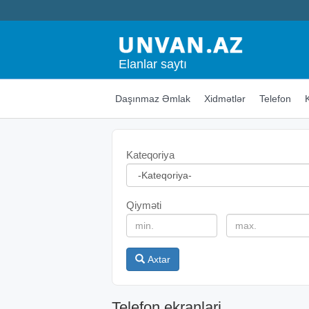
Elanlar saytı
Daşınmaz Əmlak
Xidmətlər
Telefon
Kateqoriya
Qiyməti
Axtar
Telefon ekranlari