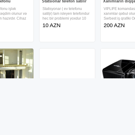
lefonu
Statsionar telefon satilir
Xanımların diqqə
fonu işlək
Statisyonar ( ev telefonu
VIPLIFE komandas
təqdim olunur və
satiljr) tam isleyen telefondur
xanımlar qəbul olu
n hazırdır. Cihaz
hec bir problemi yoxdur 10
Sərbəst iş qrafiki 
götürülməlidir və
manata satilir unvan 28 may
çalışma imkanı Təl
10 AZN
200 AZN
əri əvvəlcədən
metro whatsapp aktivdir.
dəstək təmin olunu
ilib. Qiymət
komanda qurmaqla 
ir və son qiymət
etmək imkanı Tələb
d olunub. Cihazın
18 yaşdan yuxarı
r
Proyektor "Epson
Proyektor "Opto
Powerlite 2140W"
Milyonerlər
Proektor Optoma. İ
ə, 3 mərtəbəli
vəziyyətdədir. yeni
Proektor Epson Yeni,
i), 2 müxtəlif
Zəmanət verilir. cox 
qutusunda. 1 il yazılı Zəmanət
i olan, 12 sot
göstərir 3500 ansi
verilir. cox işıqlı göstərir 10
0 AZN
490 AZN
əsində, 1875 kv.m
20000 : 1 kontrast
000 saat lampa ömrü 4200
2500 AZN