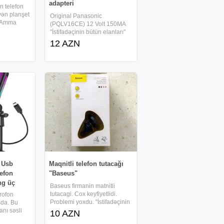
adapteri
n telefon
yən planşet
Original Panasonic
mi.Amma
(PQLV16CE) 12 Volt 150MA
ləyər.
"İstifadəçinin bütün elanları"
bölməsindən digər elanlarıma
12 AZN
baxa bilərsiniz blok pitaniya
adaptor блок питания
adapter
 Usb
Maqnitli telefon tutacağı
lefon
"Baseus"
ng üç
Baseus firmanin matnitli
tutacagi. Cox keyfiyetlidi.
rofon
Problemi yoxdu. "İstifadəçinin
da. Bu
bütün elanları" bölməsindən
nı səsli
10 AZN
digər elanlarıma baxa
mlar, video