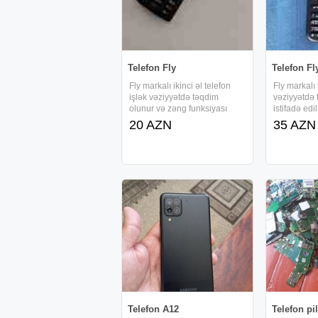
Telefon Fly
Telefon Fl
Fly markalı ikinci əl telefon
Fly markalı
işlək vəziyyətdə təqdim
vəziyyətdə 
olunur və zəng funksiyası
istifadə ed
aktivdir. Cihazda danışıq
birlikdə adap
20 AZN
35 AZN
zamanı səs normal işləyir və
nömrə dəst
batareyanı yaxşı saxlayır.
Yaddaş kart
Ekrana ətir töküldüyü üçün
uyğun qurul
gələn zənglər ekranda
Telefon haq
Telefon A12
Telefon pil