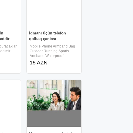
in
İdmanı üçün telefon
dəddir
qolbaq çantası
 duracaxlari
Mobile Phone Armband Bag
atilmir
Outdoor Running Sports
Armband Waterproof
Reflective Case Holder |
15 AZN
Сумка-нарукавник для
мобильного телефона,
сумка-нарукавник для бега и
спорта на открытом
воздухе,
водонепроницаемый