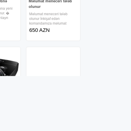
tinə
Məlumat meneceri tələb
olunur
ına yeni
nur. �
Məlumat meneceri tələb
Onlayn
olunur İnkişaf edən
im və
komandamıza məlumat
r Satış və
meneceri axtarılır. Aktiv,
650 AZN
gəlir əldə
məsuliyyətli və insanlarla
 olunur:
ünsiyyət qurmağı bacaran
şəxslər müraciət edə bilər.
Vəzifə öhdəlikləri: Müştərilərə
şirkət və
ma Tw631"
Mini smart proyektor
"Kadistar"
deal
 lampa ilə
Proektor Kadistar 1 il yazılı
işıqlı
Zəmanət verilir. cox işıqlı
 lumen
göstərir Smart , Android 2 GB
 HDMİ 2X
ram 16 GB rom HDMİ USB
650 AZN