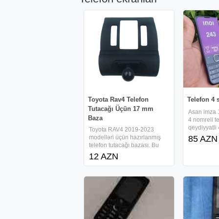
Toyota Rav4 Telefon
Telefon 4 
Tutacağı Üçün 17 mm
Asan imza 
Baza
4 nomreli t
qeydiyyatli 
Toyota RAV4 2019-2023
kartli telef
modelləri üçün hazırlanmış
85 AZN
4nomre 4kar
telefon tutacağı bazası. Bu
nomreli 4 
baza vasitəsilə 17 mm girişə
12 AZN
4kart 4 nöm
malik telefon tutacaqlarını
nomre kartl
avtomobilinizə rahat şəkildə
quraşdıra bilərsiniz. Texniki
xüsusiyyətlər Uyğunluq: