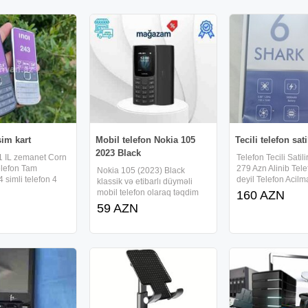
sim kart
Mobil telefon Nokia 105
Tecili telefon sati
2023 Black
1 IL zemanet Corn
Telefon Tecili Satil
elefon Tam
279 Azn Alinib Tele
Nokia 105 (2023) Black
4 simli telefon 4
deyil Telefon Acilm
klassik və etibarlı düyməli
on 4 kart asan imza
Karobkadadi 128 
mobil telefon olaraq təqdim
160 AZN
tli 4 kart 4
YADDAS NFC VA
olunur və rahat istifadə üçün
59 AZN
nomre 4 sim 4sim
nəzərdə tutulub. Möhkəm
rə 4nömrəli 4
korpusu, sadə menyusu və
i
uzunömürlü batareyası ilə
ehtiyat telefon və əsas əlaqə