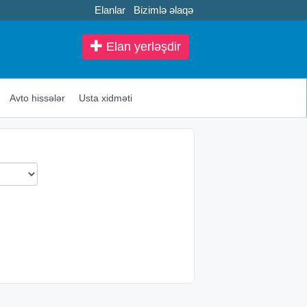
Elanlar
Bizimlə əlaqə
Elan yerləşdir
Avto hissələr
Usta xidməti