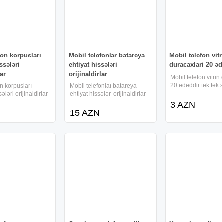
fon korpusları
Mobil telefonlar batareya
Mobil telefon vitr
ssələri
ehtiyat hissələri
duracaxlari 20 ə
lar
orijinaldirlar
Mobil telefon vitrin
20 ədəddir tək tək s
on korpusları
Mobil telefonlar batareya
ələri orijinaldirlar
ehtiyat hissələri orijinaldirlar
3 AZN
15 AZN