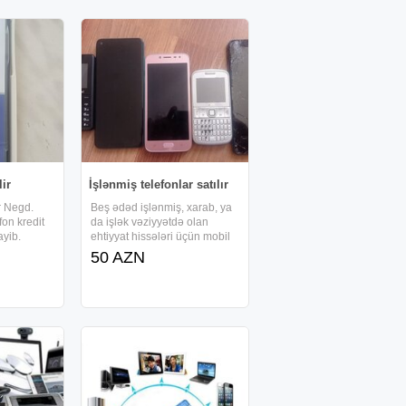
lir
İşlənmiş telefonlar satılır
ir Negd.
Beş ədəd işlənmiş, xarab, ya
fon kredit
da işlək vəziyyətdə olan
ayib.
ehtiyyat hissələri üçün mobil
GB
telefonlar satılır
50 AZN
R