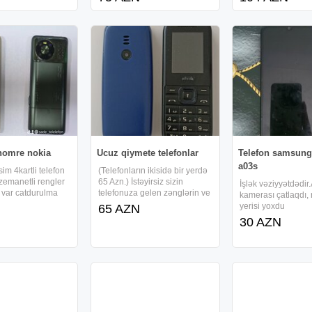
anma yerində qırıq
yenidən doldurulan maye
çəkilişləri, karaoke
la w220- işləyir
lazer led fənər portativ suya
və gündəlik istifad
davamlı düşərgə təcili yürüş
uyğundur. Xüsusiyy
30000 lümen 90w ən vacib
Professional səsy
 nomre nokia
Ucuz qiymete telefonlar
Telefon samsung
a03s
im 4kartli telefon
(Telefonların ikisidə bir yerdə
 zemanetli rengler
65 Azn.) İstəyirsiz sizin
İşlək vəziyyətdədir
 var catdurulma
telefonuza gelen zənglərin ve
kamerası çatlaqdı,
cıxış zənglərin danışıqaların
yerisi yoxdu
65 AZN
telefonuzun yaddaşında
30 AZN
saxlamaq, bax bu iki telefon
sizə gelen zenglərin cıxan
zənglərin danışıqların