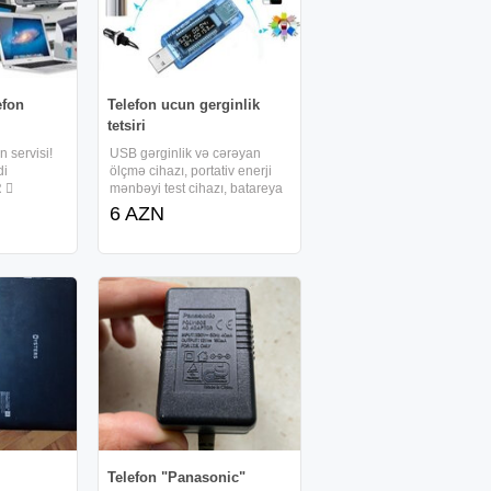
efon
Telefon ucun gerginlik
tetsiri
 servisi!
USB gərginlik və cərəyan
di
ölçmə cihazı, portativ enerji
 
mənbəyi test cihazı, batareya
gərginliyi test cihazı
6 AZN
 
I 
ATI 
URULMASI
İŞ
Telefon "Panasonic"