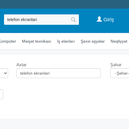
Giriş
Kompüter
Məişət texnikası
İş elanları
Şəxsi əşyalar
Nəqliyyat
Axtar
Şəhər