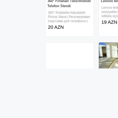
360° Fırlanan Tənzimlənən
Lenovo te
Telefon Stendi
Lenovo tele
vəziyyətdə 
360° Rotatable Adjustable
istifadə üçü
Phone Stand | Регулируемая
mərkəzdən 
подставка для телефона с
19 AZN
satış şərtl
вращением на 360° | 360°
20 AZN
müəyyən ed
Fırlanan Tənzimlənən Telefon
dəyişdirilm
Stendi - 20 yanvara 2 manata
olaraq qey
göndərmək mümkündür.
Sumqayıt, Xırdalan və Bakıya
"Milyonerlər
Villa satılı
Məhəlləsi"ndə villa satılır
Gənclikdə "
Məhəlləsi"d
Gənclikdə "Milyonerlər
(yarı zirzəm
Məhəlləsi"ndə, 3 mərtəbəli
yerdən giriş
(yarı zirzəmi), 2 müxtəlif
390000
torpaq sah
yerdən girişi olan, 12 sot
3900000 AZN