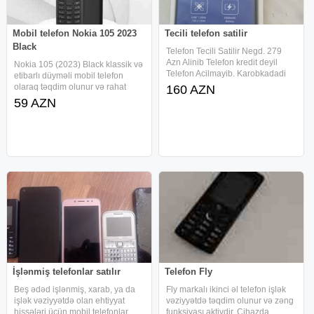
Mobil telefon Nokia 105 2023
Tecili telefon satilir
Black
Telefon Tecili Satilir Negd. 279
Azn Alinib Telefon kredit deyil
Nokia 105 (2023) Black klassik və
Telefon Acilmayib. Karobkadadi
etibarlı düyməli mobil telefon
128 GB YADDAS NFC VAR
olaraq təqdim olunur və rahat
160 AZN
istifadə üçün nəzərdə tutulub.
59 AZN
Möhkəm korpusu, sadə menyusu
və uzunömürlü batareyası ilə
ehtiyat telefon və əsas əlaqə
İşlənmiş telefonlar satılır
Telefon Fly
Beş ədəd işlənmiş, xarab, ya da
Fly markalı ikinci əl telefon işlək
işlək vəziyyətdə olan ehtiyyat
vəziyyətdə təqdim olunur və zəng
hissələri üçün mobil telefonlar
funksiyası aktivdir. Cihazda