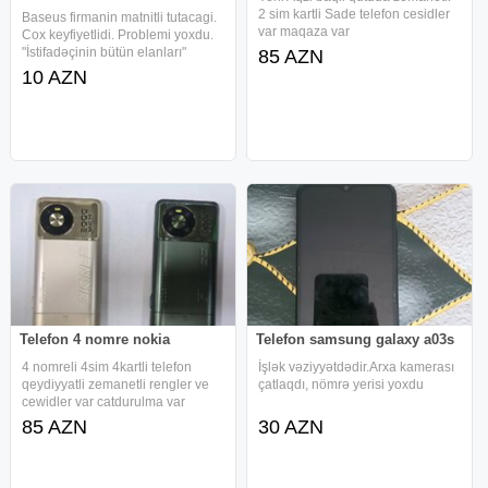
2 sim kartli Sade telefon cesidler
Baseus firmanin matnitli tutacagi.
var maqaza var
Cox keyfiyetlidi. Problemi yoxdu.
"İstifadəçinin bütün elanları"
85 AZN
bölməsindən digər elanlarıma
10 AZN
baxa bilərsiniz maqnit telefon
Telefon 4 nomre nokia
Telefon samsung galaxy a03s
4 nomreli 4sim 4kartli telefon
İşlək vəziyyətdədir.Arxa kamerası
qeydiyyatli zemanetli rengler ve
çatlaqdı, nömrə yerisi yoxdu
cewidler var catdurulma var
85 AZN
30 AZN