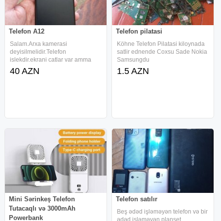
Telefon A12
Telefon pilatasi
Salam.Arxa kamerasi
Köhne Telefon Pilatasi kiloynada
deyisilmelidir.Telefon
satlir ednende Coxsu Sade Nokia
islekdir.ekrani catlar var amma
Samsungdu
twlefon isleyir.
40 AZN
1.5 AZN
Mini Sərinkeş Telefon
Telefon satılır
Tutacaqlı və 3000mAh
Beş ədəd işləməyən telefon və bir
Powerbank
ədəd işləməyən planşet