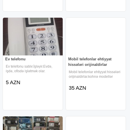
Ev telefonu
Mobil telefonlar ehtiyyat
hissələri orijinaldirlar
Ev telefonu satılır.İşləyir.Evdə,
işdə, ofisdə işlətmək olar.
Mobil telefonlar ehtiyyat hissələri
orijinaldirlar.kohnə modellər
5 AZN
35 AZN