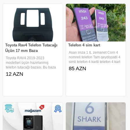
Toyota Rav4 Telefon Tutacağı
Telefon 4 sim kart
Üçün 17 mm Baza
Asan imza 1 IL zemanet Corn 4
nomreli telefon Tam qeydiyyatli 4
Toyota RAV4 2019-2023
simli telefon 4 kartli telefon 4 kart
modelləri üçün hazırlanmış
asan imza 4nomre 4kartli 4 kart 4
telefon tutacağı bazası. Bu baza
85 AZN
nomreli 4 nomre 4 sim 4sim 4kart
vasitəsilə 17 mm girişə malik
12 AZN
4 nömrə 4nömrəli 4 nomre kartli
telefon tutacaqlarını
avtomobilinizə rahat şəkildə
quraşdıra bilərsiniz. Texniki
xüsusiyyətlər Uyğunluq: