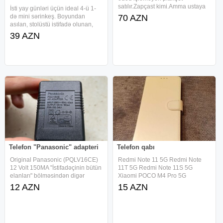
satılır.Zapçast kimi.Amma ustaya
İsti yay günləri üçün ideal 4-ü 1-
göstərsən işləyər.
də mini sərinkeş. Boyundan
70 AZN
asılan, stolüstü istifadə olunan,
telefon tutacağı və 3000mAh
39 AZN
PowerBank funksiyası ilə. 4 sürət
rejimi, 180° tənzimlənən başlıq,
USB ilə şarj olunan portativ
Telefon "Panasonic" adapteri
Telefon qabı
Original Panasonic (PQLV16CE)
Redmi Note 11 5G Redmi Note
12 Volt 150MA "İstifadəçinin bütün
11T 5G Redmi Note 11S 5G
elanları" bölməsindən digər
Xiaomi POCO M4 Pro 5G
elanlarıma baxa bilərsiniz blok
telefonları üçün uyğundur
12 AZN
15 AZN
pitaniya adaptor блок питания
adapter