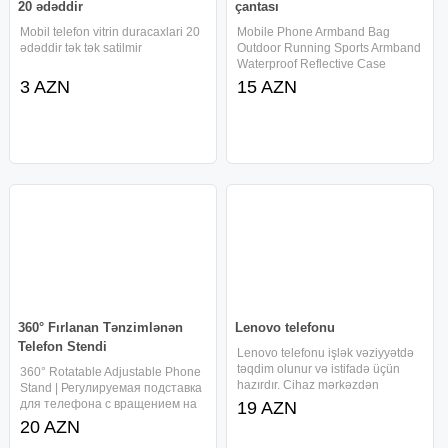
20 ədəddir
çantası
Mobil telefon vitrin duracaxlari 20
Mobile Phone Armband Bag
ədəddir tək tək satilmir
Outdoor Running Sports Armband
Waterproof Reflective Case
Holder | Сумка-нарукавник для
3 AZN
15 AZN
мобильного телефона, сумка-
нарукавник для бега и спорта на
открытом воздухе,
водонепроницаемый
360° Fırlanan Tənzimlənən
Lenovo telefonu
Telefon Stendi
Lenovo telefonu işlək vəziyyətdə
təqdim olunur və istifadə üçün
360° Rotatable Adjustable Phone
hazırdır. Cihaz mərkəzdən
Stand | Регулируемая подставка
götürülməlidir və satış şərtləri
для телефона с вращением на
19 AZN
əvvəlcədən müəyyən edilib.
360° | 360° Fırlanan Tənzimlənən
20 AZN
Qiymət dəyişdirilmir və son qiymət
Telefon Stendi - 20 yanvara 2