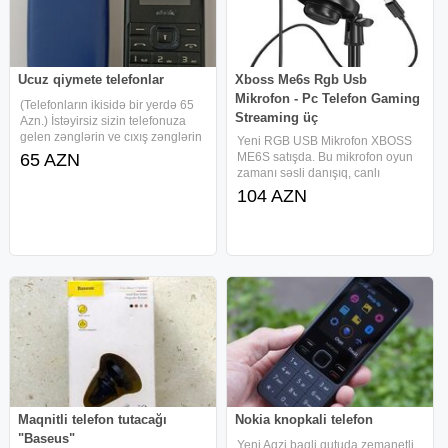
Ucuz qiymete telefonlar
Xboss Me6s Rgb Usb
Mikrofon - Pc Telefon Gaming
(Telefonların ikisidə bir yerdə 65
Streaming üç
Azn.) İstəyirsiz sizin telefonuza
gelen zənglərin ve cıxış zənglərin
Yeni RGB USB Mikrofon XBOSS
danışıqaların telefonuzun
65 AZN
ME6S satışda. Bu mikrofon oyun
yaddaşında saxlamaq, bax bu iki
zamanı səsli danışıq, canlı
telefon sizə gelen zenglərin cıxan
yayımlar, video çəkilişləri,
104 AZN
zənglərin danışıqların
karaoke, podcast və gündəlik
istifadə üçün uyğundur.
Xüsusiyyətlər: Professional
səsyazma
Maqnitli telefon tutacağı
Nokia knopkali telefon
"Baseus"
Yeni Aqzi baqli qutuda zemanetli