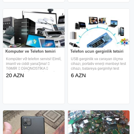
Komputer ve Telefon temiri
Telefon ucun gerginlik tetsiri
Kompüter vƏ telefon servisi! Elmlİ,
USB gərginlik və cərəyan ölçmə
imanlI və ciddi yanaŞma! 
cihazı, portativ enerji mənbəyi test
TƏMİR  DİAQNOSTİKA 
cihazı, batareya gərginliyi test
GÜCLƏNDİRİLMƏ  SİSTEMİN
cihazı
20 AZN
6 AZN
BƏRPASI  PROQRAMM
TƏMİNATI  SERVERLƏRİN
QURULMASI  ŞƏBƏKƏLƏRİN
QURULMASI  İTMİŞ FAYLLARIN