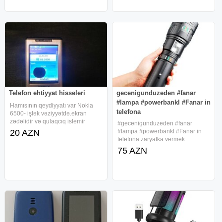
Telefon ehtiyyat hisseleri
gecenigunduzeden #fanar
#lampa #powerbankl #Fanar in
Hamısının qeydiyyatı var Nokia
telefona
6500- işlək vəziyyətdə.ekran
zədəlidir və qulaqcıq islemir
#gecenigunduzeden #fanar
Nokia 7373- işləyir.ekran xarabdır
20 AZN
#lampa #powerbankl #Fanar in
Nokia 2720- işləyir.karkasın
telefona zaryatka vermek
açılıb.baqlanma yerində qırıq var.
funksiyasida var 6 rejim yenidən
75 AZN
Motorola w220- işləyir
doldurulan maye lazer led fənər
portativ suya davamlı düşərgə
təcili yürüş 30000 lümen 90w ən
vacib